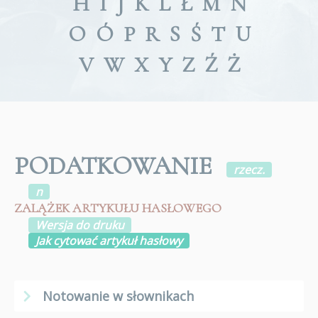
H
I
J
K
L
Ł
M
N
O
Ó
P
R
S
Ś
T
U
V
W
X
Y
Z
Ź
Ż
PODATKOWANIE
rzecz.
n
ZALĄŻEK ARTYKUŁU HASŁOWEGO
Wersja do druku
Jak cytować artykuł hasłowy
Notowanie w słownikach