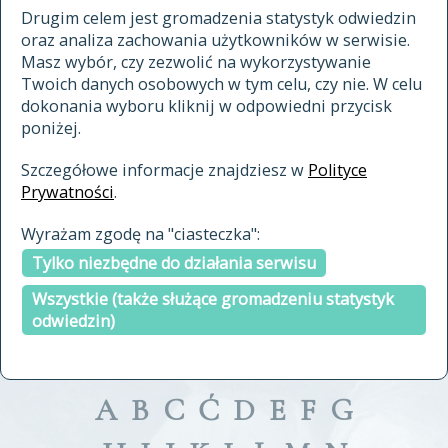
materiały archiwalne
Drugim celem jest gromadzenia statystyk odwiedzin
oraz analiza zachowania użytkowników w serwisie.
cytowanie
Masz wybór, czy zezwolić na wykorzystywanie
kontakt
Twoich danych osobowych w tym celu, czy nie. W celu
dokonania wyboru kliknij w odpowiedni przycisk
poniżej.
Szczegółowe informacje znajdziesz w
Polityce
Prywatności
.
przeszukaj także hasła w
Wyrażam zgodę na "ciasteczka":
indeksie
Tylko niezbędne do działania serwisu
a fronte
a tergo
Wszystkie (także służące gromadzeniu statystyk
odwiedzin)
A
B
C
Ć
D
E
F
G