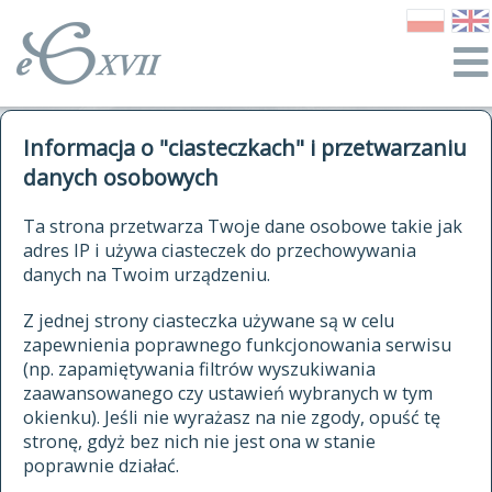
o Słowniku
Informacja o "ciasteczkach" i przetwarzaniu
autorzy Słownika
kwerendy
danych osobowych
jak cytować Słownik
historia
ELEKTRONICZNY SŁOWNIK
Ta strona przetwarza Twoje dane osobowe takie jak
publikacje
adres IP i używa ciasteczek do przechowywania
JĘZYKA POLSKIEGO
źródła
danych na Twoim urządzeniu.
XVII I XVIII WIEKU
autorzy tekstów źródłowych
Z jednej strony ciasteczka używane są w celu
zapewnienia poprawnego funkcjonowania serwisu
zasady opracowania
(np. zapamiętywania filtrów wyszukiwania
statystyki
zaawansowanego czy ustawień wybranych w tym
znajdź hasła
okienku). Jeśli nie wyrażasz na nie zgody, opuść tę
najnowsze hasła
stronę, gdyż bez nich nie jest ona w stanie
poprawnie działać.
zaczynające się od
ostatnio zmodyfikowane hasła