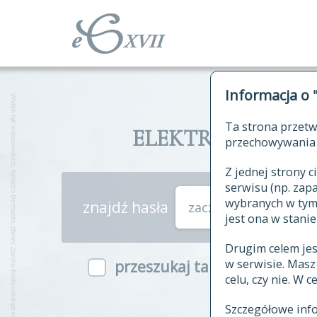
Informacja o 
Ta strona przetw
ELEKTRONICZNY S
przechowywania 
Z jednej strony
serwisu (np. za
wybranych w tym o
znajdź hasła
zaczynające się od
jest ona w stanie
Drugim celem je
w serwisie. Mas
przeszukaj także hasła w ind
celu, czy nie. W 
Szczegółowe inf