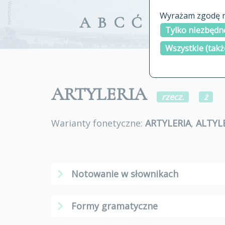
Wyrażam zgodę na
A
B
C
Ć
D
E
F
G
Tylko niezbędne
Wszystkie (takż
ARTYLERIA
rzecz.
ż
Warianty fonetyczne:
ARTYLERIA
,
ALTYL
Notowanie w słownikach
Formy gramatyczne