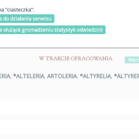
materiały arch
 "ciasteczka":
H
I
J
K
L
Ł
M
N
O
Ó
P
cytowanie
R
S
Ś
 do działania serwisu
kontakt
e służące gromadzeniu statystyk odwiedzin)
W TRAKCIE OPRACOWANIA
Wers
ERIA
,
*
ALTELERIA
,
ARTOLERIA
,
*
ALTYRELIA
,
*
ALTYRER