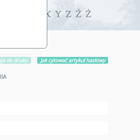
iwalne
T
U
V
W
X
Y
Z
Ź
Ż
ja do druku
Jak cytować artykuł hasłowy
IA