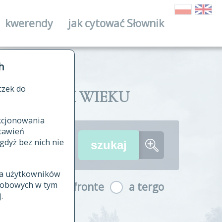
kwerendy
jak cytować Słownik
ika
h
czek do
II I XVIII WIEKU
nkcjonowania
ów źródłowych
tawień
wania
gdyż bez nich nie
ia użytkowników
ła
osobowych w tym
a fronte
a tergo
yfikowane
.