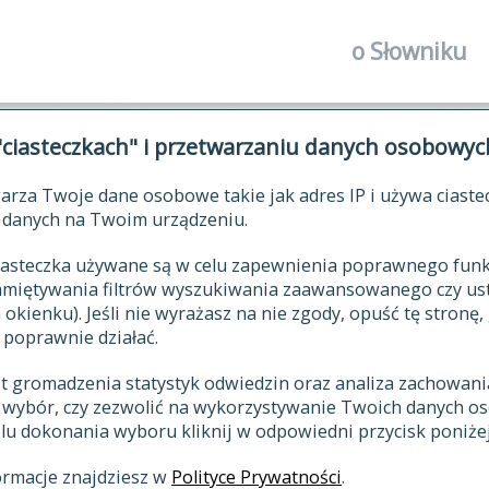
o Słowniku
autorzy Słown
"ciasteczkach" i przetwarzaniu danych osobowyc
historia
arza Twoje dane osobowe takie jak adres IP i używa ciaste
publikacje
ŁOWNIK JĘZYKA POLSKIEGO XV
danych na Twoim urządzeniu.
źródła
 ciasteczka używane są w celu zapewnienia poprawnego fu
autorzy tekst
pamiętywania filtrów wyszukiwania zaawansowanego czy us
zasady opraco
kienku). Jeśli nie wyrażasz na nie zgody, opuść tę stronę, 
 poprawnie działać.
statystyki
st gromadzenia statystyk odwiedzin oraz analiza zachowan
najnowsze has
z wybór, czy zezwolić na wykorzystywanie Twoich danych 
eksie
ostatnio zmod
celu dokonania wyboru kliknij w odpowiedni przycisk poniżej
hasła
ormacje znajdziesz w
Polityce Prywatności
.