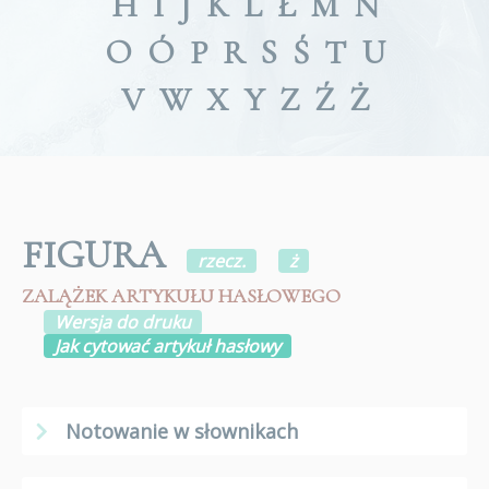
H
I
J
K
L
Ł
M
N
O
Ó
P
R
S
Ś
T
U
V
W
X
Y
Z
Ź
Ż
FIGURA
rzecz.
ż
ZALĄŻEK ARTYKUŁU HASŁOWEGO
Wersja do druku
Jak cytować artykuł hasłowy
Notowanie w słownikach