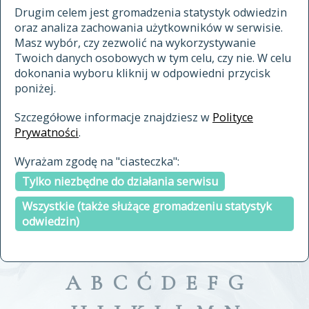
materiały archiwalne
Drugim celem jest gromadzenia statystyk odwiedzin
oraz analiza zachowania użytkowników w serwisie.
cytowanie
Masz wybór, czy zezwolić na wykorzystywanie
kontakt
Twoich danych osobowych w tym celu, czy nie. W celu
dokonania wyboru kliknij w odpowiedni przycisk
poniżej.
Szczegółowe informacje znajdziesz w
Polityce
Prywatności
.
przeszukaj także hasła w
Wyrażam zgodę na "ciasteczka":
indeksie
Tylko niezbędne do działania serwisu
a fronte
a tergo
Wszystkie (także służące gromadzeniu statystyk
odwiedzin)
A
B
C
Ć
D
E
F
G