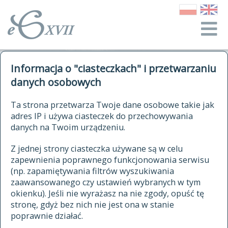
o Słowniku
Informacja o "ciasteczkach" i przetwarzaniu
autorzy Słownika
kwerendy
danych osobowych
jak cytować Słownik
historia
ELEKTRONICZNY SŁOWNIK
Ta strona przetwarza Twoje dane osobowe takie jak
publikacje
adres IP i używa ciasteczek do przechowywania
JĘZYKA POLSKIEGO
źródła
danych na Twoim urządzeniu.
XVII I XVIII WIEKU
autorzy tekstów źródłowych
Z jednej strony ciasteczka używane są w celu
zapewnienia poprawnego funkcjonowania serwisu
zasady opracowania
(np. zapamiętywania filtrów wyszukiwania
statystyki
zaawansowanego czy ustawień wybranych w tym
znajdź hasła
okienku). Jeśli nie wyrażasz na nie zgody, opuść tę
najnowsze hasła
stronę, gdyż bez nich nie jest ona w stanie
poprawnie działać.
zaczynające się od
ostatnio zmodyfikowane hasła