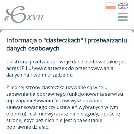
o Słowniku
Informacja o "ciasteczkach" i przetwarzaniu
autorzy Słownika
kwerendy
danych osobowych
jak cytować Słownik
historia
ELEKTRONICZNY SŁOWNIK
Ta strona przetwarza Twoje dane osobowe takie jak
publikacje
adres IP i używa ciasteczek do przechowywania
JĘZYKA POLSKIEGO
źródła
danych na Twoim urządzeniu.
XVII I XVIII WIEKU
autorzy tekstów źródłowych
Z jednej strony ciasteczka używane są w celu
zapewnienia poprawnego funkcjonowania serwisu
zasady opracowania
(np. zapamiętywania filtrów wyszukiwania
statystyki
zaawansowanego czy ustawień wybranych w tym
znajdź hasła
okienku). Jeśli nie wyrażasz na nie zgody, opuść tę
najnowsze hasła
stronę, gdyż bez nich nie jest ona w stanie
poprawnie działać.
zaczynające się od
ostatnio zmodyfikowane hasła