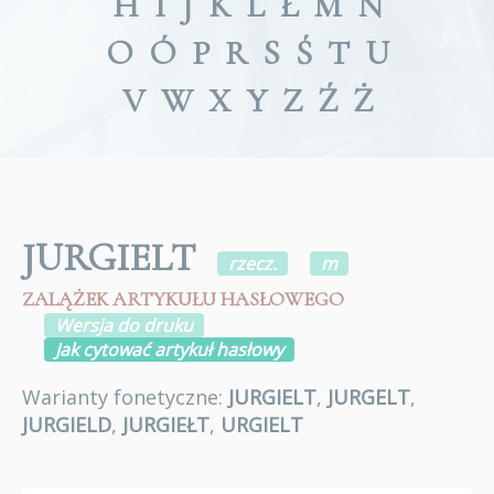
H
I
J
K
L
Ł
M
N
O
Ó
P
R
S
Ś
T
U
V
W
X
Y
Z
Ź
Ż
JURGIELT
rzecz.
m
ZALĄŻEK ARTYKUŁU HASŁOWEGO
Wersja do druku
Jak cytować artykuł hasłowy
Warianty fonetyczne:
JURGIELT
,
JURGELT
,
JURGIELD
,
JURGIEŁT
,
URGIELT