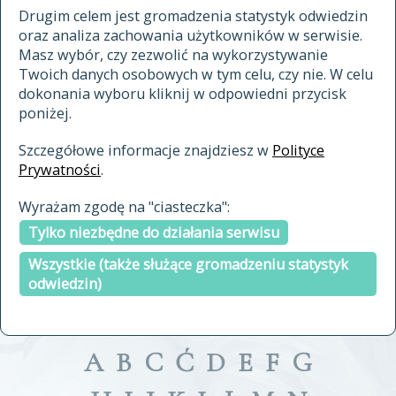
materiały archiwalne
Drugim celem jest gromadzenia statystyk odwiedzin
oraz analiza zachowania użytkowników w serwisie.
cytowanie
Masz wybór, czy zezwolić na wykorzystywanie
kontakt
Twoich danych osobowych w tym celu, czy nie. W celu
dokonania wyboru kliknij w odpowiedni przycisk
poniżej.
Szczegółowe informacje znajdziesz w
Polityce
Prywatności
.
przeszukaj także hasła w
Wyrażam zgodę na "ciasteczka":
indeksie
Tylko niezbędne do działania serwisu
a fronte
a tergo
Wszystkie (także służące gromadzeniu statystyk
odwiedzin)
A
B
C
Ć
D
E
F
G