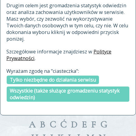
materiały archiwalne
Drugim celem jest gromadzenia statystyk odwiedzin
oraz analiza zachowania użytkowników w serwisie.
cytowanie
Masz wybór, czy zezwolić na wykorzystywanie
kontakt
Twoich danych osobowych w tym celu, czy nie. W celu
dokonania wyboru kliknij w odpowiedni przycisk
poniżej.
Szczegółowe informacje znajdziesz w
Polityce
Prywatności
.
przeszukaj także hasła w
Wyrażam zgodę na "ciasteczka":
indeksie
Tylko niezbędne do działania serwisu
a fronte
a tergo
Wszystkie (także służące gromadzeniu statystyk
odwiedzin)
A
B
C
Ć
D
E
F
G