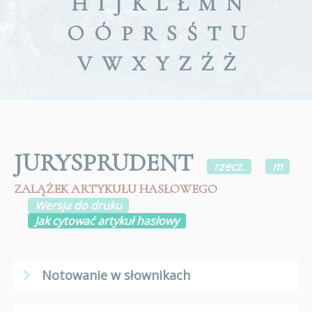
H
I
J
K
L
Ł
M
N
O
Ó
P
R
S
Ś
T
U
V
W
X
Y
Z
Ź
Ż
JURYSPRUDENT
rzecz.
m
ZALĄŻEK ARTYKUŁU HASŁOWEGO
Wersja do druku
Jak cytować artykuł hasłowy
Notowanie w słownikach