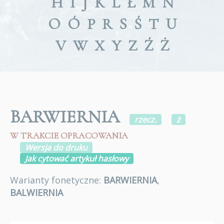
H
I
J
K
L
Ł
M
N
O
Ó
P
R
S
Ś
T
U
V
W
X
Y
Z
Ź
Ż
BARWIERNIA
rzecz.
ż
W TRAKCIE OPRACOWANIA
Wersja do druku
Jak cytować artykuł hasłowy
Warianty fonetyczne:
BARWIERNIA
,
BALWIERNIA