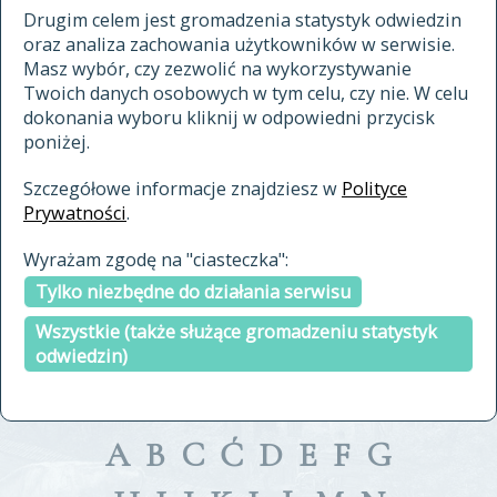
materiały archiwalne
Drugim celem jest gromadzenia statystyk odwiedzin
oraz analiza zachowania użytkowników w serwisie.
cytowanie
Masz wybór, czy zezwolić na wykorzystywanie
kontakt
Twoich danych osobowych w tym celu, czy nie. W celu
dokonania wyboru kliknij w odpowiedni przycisk
poniżej.
Szczegółowe informacje znajdziesz w
Polityce
Prywatności
.
przeszukaj także hasła w
Wyrażam zgodę na "ciasteczka":
indeksie
Tylko niezbędne do działania serwisu
a fronte
a tergo
Wszystkie (także służące gromadzeniu statystyk
odwiedzin)
A
B
C
Ć
D
E
F
G