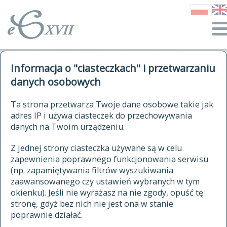
o Słowniku
Informacja o "ciasteczkach" i przetwarzaniu
autorzy Słownika
kwerendy
danych osobowych
jak cytować Słownik
historia
ELEKTRONICZNY SŁOWNIK
Ta strona przetwarza Twoje dane osobowe takie jak
publikacje
adres IP i używa ciasteczek do przechowywania
JĘZYKA POLSKIEGO
źródła
danych na Twoim urządzeniu.
XVII I XVIII WIEKU
autorzy tekstów źródłowych
Z jednej strony ciasteczka używane są w celu
zapewnienia poprawnego funkcjonowania serwisu
zasady opracowania
(np. zapamiętywania filtrów wyszukiwania
statystyki
zaawansowanego czy ustawień wybranych w tym
znajdź hasła
okienku). Jeśli nie wyrażasz na nie zgody, opuść tę
najnowsze hasła
stronę, gdyż bez nich nie jest ona w stanie
poprawnie działać.
zaczynające się od
ostatnio zmodyfikowane hasła