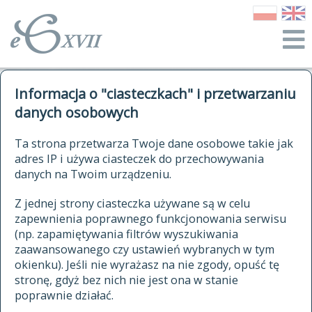
o Słowniku
Informacja o "ciasteczkach" i przetwarzaniu
autorzy Słownika
kwerendy
danych osobowych
jak cytować Słownik
historia
ELEKTRONICZNY SŁOWNIK
Ta strona przetwarza Twoje dane osobowe takie jak
publikacje
adres IP i używa ciasteczek do przechowywania
JĘZYKA POLSKIEGO
źródła
danych na Twoim urządzeniu.
XVII I XVIII WIEKU
autorzy tekstów źródłowych
Z jednej strony ciasteczka używane są w celu
zapewnienia poprawnego funkcjonowania serwisu
zasady opracowania
(np. zapamiętywania filtrów wyszukiwania
statystyki
zaawansowanego czy ustawień wybranych w tym
znajdź hasła
okienku). Jeśli nie wyrażasz na nie zgody, opuść tę
najnowsze hasła
stronę, gdyż bez nich nie jest ona w stanie
poprawnie działać.
zaczynające się od
ostatnio zmodyfikowane hasła