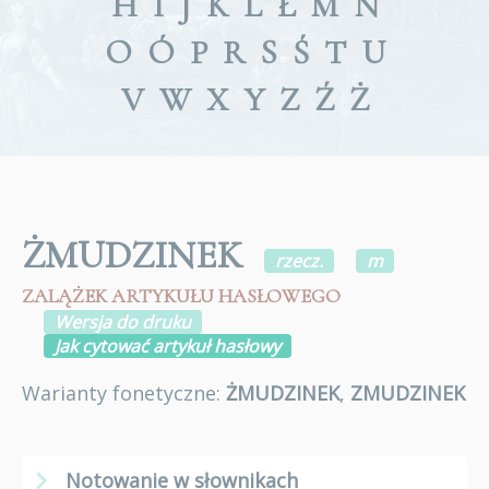
H
I
J
K
L
Ł
M
N
O
Ó
P
R
S
Ś
T
U
V
W
X
Y
Z
Ź
Ż
ŻMUDZINEK
rzecz.
m
ZALĄŻEK ARTYKUŁU HASŁOWEGO
Wersja do druku
Jak cytować artykuł hasłowy
Warianty fonetyczne:
ŻMUDZINEK
,
ZMUDZINEK
Notowanie w słownikach