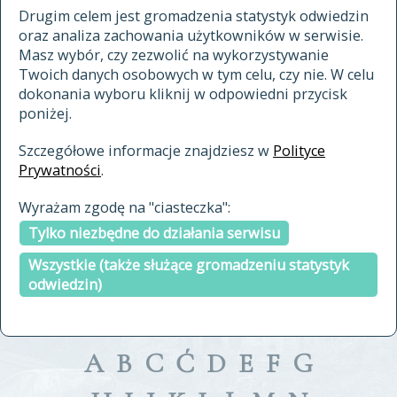
materiały archiwalne
Drugim celem jest gromadzenia statystyk odwiedzin
oraz analiza zachowania użytkowników w serwisie.
cytowanie
Masz wybór, czy zezwolić na wykorzystywanie
kontakt
Twoich danych osobowych w tym celu, czy nie. W celu
dokonania wyboru kliknij w odpowiedni przycisk
poniżej.
Szczegółowe informacje znajdziesz w
Polityce
Prywatności
.
przeszukaj także hasła w
Wyrażam zgodę na "ciasteczka":
indeksie
Tylko niezbędne do działania serwisu
a fronte
a tergo
Wszystkie (także służące gromadzeniu statystyk
odwiedzin)
A
B
C
Ć
D
E
F
G