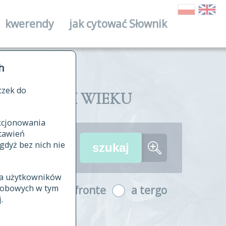
kwerendy
jak cytować Słownik
ika
h
czek do
II I XVIII WIEKU
nkcjonowania
ów źródłowych
tawień
wania
gdyż bez nich nie
ia użytkowników
ła
osobowych w tym
a fronte
a tergo
yfikowane
.