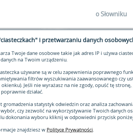
o Słowniku
autorzy Słown
"ciasteczkach" i przetwarzaniu danych osobowyc
historia
arza Twoje dane osobowe takie jak adres IP i używa ciaste
publikacje
ŁOWNIK JĘZYKA POLSKIEGO XV
danych na Twoim urządzeniu.
źródła
 ciasteczka używane są w celu zapewnienia poprawnego fu
autorzy tekst
pamiętywania filtrów wyszukiwania zaawansowanego czy us
zasady opraco
kienku). Jeśli nie wyrażasz na nie zgody, opuść tę stronę, 
 poprawnie działać.
statystyki
st gromadzenia statystyk odwiedzin oraz analiza zachowan
najnowsze has
z wybór, czy zezwolić na wykorzystywanie Twoich danych 
eksie
ostatnio zmod
celu dokonania wyboru kliknij w odpowiedni przycisk poniżej
hasła
ormacje znajdziesz w
Polityce Prywatności
.