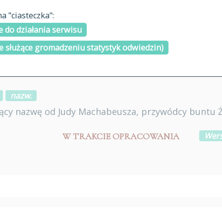
materiały arch
 "ciasteczka":
H
I
J
K
L
Ł
M
N
O
Ó
P
cytowanie
R
S
Ś
 do działania serwisu
kontakt
e służące gromadzeniu statystyk odwiedzin)
nazw.
orący nazwę od Judy Machabeusza, przywódcy buntu Ż
Wers
W TRAKCIE OPRACOWANIA