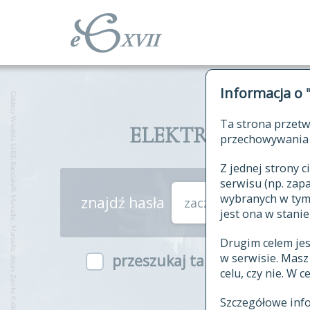
Informacja o 
Ta strona przetw
ELEKTRONICZNY S
przechowywania 
Z jednej strony
serwisu (np. za
wybranych w tym o
znajdź hasła
zaczynające się od
jest ona w stanie
Drugim celem je
w serwisie. Mas
przeszukaj także hasła w ind
celu, czy nie. W 
Szczegółowe inf