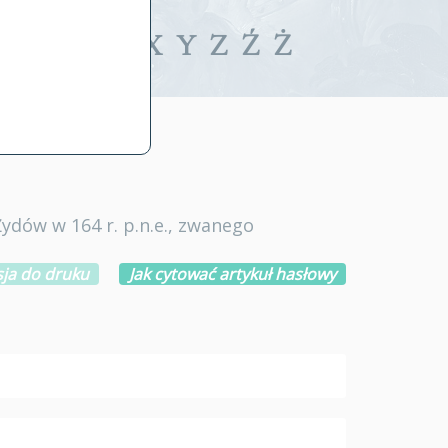
iwalne
T
U
V
W
X
Y
Z
Ź
Ż
ydów w 164 r. p.n.e., zwanego
ja do druku
Jak cytować artykuł hasłowy