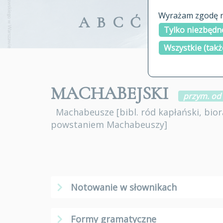
Wyrażam zgodę na
A
B
C
Ć
D
E
F
G
Tylko niezbędne
Wszystkie (takż
MACHABEJSKI
przym. od
Machabeusze
[bibl. ród kapłański, bi
powstaniem Machabeuszy]
Notowanie w słownikach
Formy gramatyczne