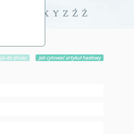
iwalne
T
U
V
W
X
Y
Z
Ź
Ż
ja do druku
Jak cytować artykuł hasłowy