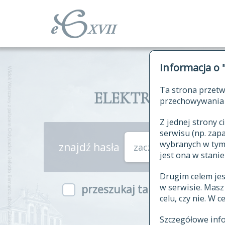
Informacja o 
Ta strona przetw
ELEKTRONICZNY S
przechowywania 
Z jednej strony
serwisu (np. za
wybranych w tym o
znajdź hasła
zaczynające się od
jest ona w stanie
Drugim celem je
w serwisie. Mas
przeszukaj także hasła w ind
celu, czy nie. W 
Szczegółowe inf