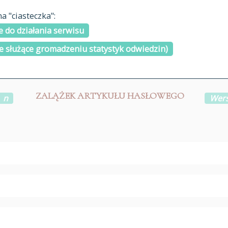
materiały arch
 "ciasteczka":
H
I
J
K
L
Ł
M
N
O
Ó
P
cytowanie
R
S
Ś
 do działania serwisu
kontakt
e służące gromadzeniu statystyk odwiedzin)
ZALĄŻEK ARTYKUŁU HASŁOWEGO
n
Wers