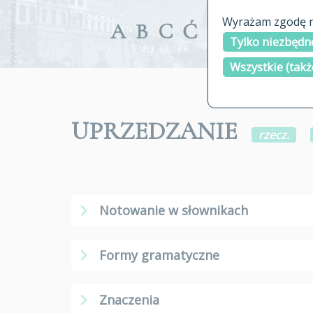
Wyrażam zgodę na
A
B
C
Ć
D
E
F
G
Tylko niezbędne
Wszystkie (takż
UPRZEDZANIE
rzecz.
Notowanie w słownikach
Formy gramatyczne
Znaczenia