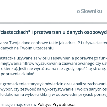
o Słowniku
autorzy Słown
"ciasteczkach" i przetwarzaniu danych osobowyc
historia
arza Twoje dane osobowe takie jak adres IP i używa ciaste
publikacje
ŁOWNIK JĘZYKA POLSKIEGO XV
danych na Twoim urządzeniu.
źródła
 ciasteczka używane są w celu zapewnienia poprawnego fu
autorzy tekst
pamiętywania filtrów wyszukiwania zaawansowanego czy us
zasady opraco
kienku). Jeśli nie wyrażasz na nie zgody, opuść tę stronę, 
 poprawnie działać.
statystyki
st gromadzenia statystyk odwiedzin oraz analiza zachowan
najnowsze has
z wybór, czy zezwolić na wykorzystywanie Twoich danych 
eksie
ostatnio zmod
celu dokonania wyboru kliknij w odpowiedni przycisk poniżej
hasła
ormacje znajdziesz w
Polityce Prywatności
.