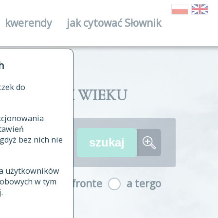
kwerendy
jak cytować Słownik
ika
h
czek do
II I XVIII WIEKU
nkcjonowania
ów źródłowych
tawień
wania
gdyż bez nich nie
ia użytkowników
ła
osobowych w tym
a fronte
a tergo
yfikowane
.