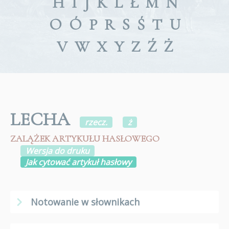
H
I
J
K
L
Ł
M
N
O
Ó
P
R
S
Ś
T
U
V
W
X
Y
Z
Ź
Ż
LECHA
rzecz.
ż
ZALĄŻEK ARTYKUŁU HASŁOWEGO
Wersja do druku
Jak cytować artykuł hasłowy
Notowanie w słownikach