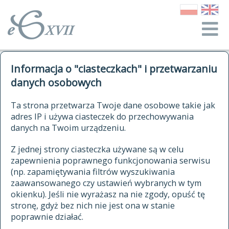
o Słowniku
Informacja o "ciasteczkach" i przetwarzaniu
autorzy Słownika
kwerendy
danych osobowych
jak cytować Słownik
historia
ELEKTRONICZNY SŁOWNIK
Ta strona przetwarza Twoje dane osobowe takie jak
publikacje
adres IP i używa ciasteczek do przechowywania
JĘZYKA POLSKIEGO
źródła
danych na Twoim urządzeniu.
XVII I XVIII WIEKU
autorzy tekstów źródłowych
Z jednej strony ciasteczka używane są w celu
zapewnienia poprawnego funkcjonowania serwisu
zasady opracowania
(np. zapamiętywania filtrów wyszukiwania
statystyki
zaawansowanego czy ustawień wybranych w tym
znajdź hasła
okienku). Jeśli nie wyrażasz na nie zgody, opuść tę
najnowsze hasła
stronę, gdyż bez nich nie jest ona w stanie
poprawnie działać.
zaczynające się od
ostatnio zmodyfikowane hasła