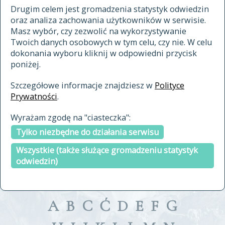
materiały archiwalne
Drugim celem jest gromadzenia statystyk odwiedzin
oraz analiza zachowania użytkowników w serwisie.
cytowanie
Masz wybór, czy zezwolić na wykorzystywanie
kontakt
Twoich danych osobowych w tym celu, czy nie. W celu
dokonania wyboru kliknij w odpowiedni przycisk
poniżej.
Szczegółowe informacje znajdziesz w
Polityce
Prywatności
.
przeszukaj także hasła w
Wyrażam zgodę na "ciasteczka":
indeksie
Tylko niezbędne do działania serwisu
a fronte
a tergo
Wszystkie (także służące gromadzeniu statystyk
odwiedzin)
A
B
C
Ć
D
E
F
G