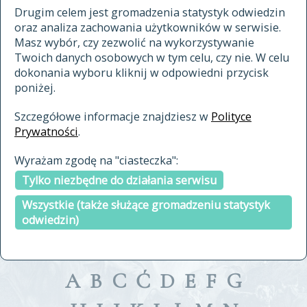
materiały archiwalne
Drugim celem jest gromadzenia statystyk odwiedzin
oraz analiza zachowania użytkowników w serwisie.
cytowanie
Masz wybór, czy zezwolić na wykorzystywanie
kontakt
Twoich danych osobowych w tym celu, czy nie. W celu
dokonania wyboru kliknij w odpowiedni przycisk
poniżej.
Szczegółowe informacje znajdziesz w
Polityce
Prywatności
.
przeszukaj także hasła w
Wyrażam zgodę na "ciasteczka":
indeksie
Tylko niezbędne do działania serwisu
a fronte
a tergo
Wszystkie (także służące gromadzeniu statystyk
odwiedzin)
A
B
C
Ć
D
E
F
G