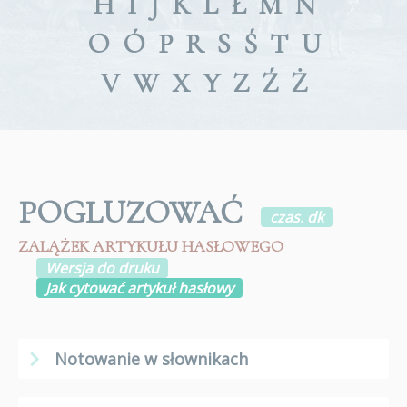
H
I
J
K
L
Ł
M
N
O
Ó
P
R
S
Ś
T
U
V
W
X
Y
Z
Ź
Ż
POGLUZOWAĆ
czas. dk
ZALĄŻEK ARTYKUŁU HASŁOWEGO
Wersja do druku
Jak cytować artykuł hasłowy
Notowanie w słownikach