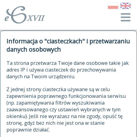
o Słowniku
Informacja o "ciasteczkach" i przetwarzaniu
autorzy Słownika
kwerendy
danych osobowych
jak cytować Słownik
historia
ELEKTRONICZNY SŁOWNIK
Ta strona przetwarza Twoje dane osobowe takie jak
publikacje
adres IP i używa ciasteczek do przechowywania
JĘZYKA POLSKIEGO
źródła
danych na Twoim urządzeniu.
XVII I XVIII WIEKU
autorzy tekstów źródłowych
Z jednej strony ciasteczka używane są w celu
zapewnienia poprawnego funkcjonowania serwisu
zasady opracowania
(np. zapamiętywania filtrów wyszukiwania
statystyki
zaawansowanego czy ustawień wybranych w tym
znajdź hasła
okienku). Jeśli nie wyrażasz na nie zgody, opuść tę
najnowsze hasła
stronę, gdyż bez nich nie jest ona w stanie
poprawnie działać.
zaczynające się od
ostatnio zmodyfikowane hasła