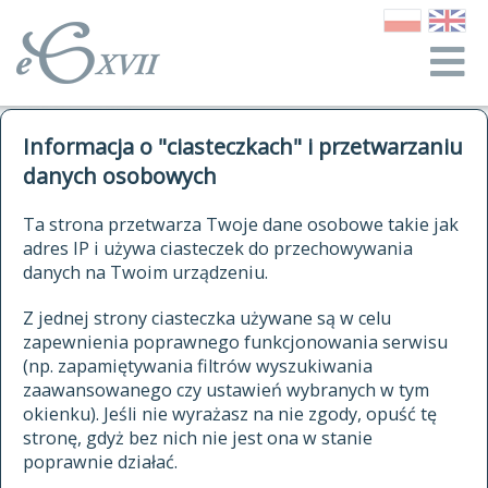
o Słowniku
Informacja o "ciasteczkach" i przetwarzaniu
autorzy Słownika
kwerendy
danych osobowych
jak cytować Słownik
historia
ELEKTRONICZNY SŁOWNIK
Ta strona przetwarza Twoje dane osobowe takie jak
publikacje
adres IP i używa ciasteczek do przechowywania
JĘZYKA POLSKIEGO
źródła
danych na Twoim urządzeniu.
XVII I XVIII WIEKU
autorzy tekstów źródłowych
Z jednej strony ciasteczka używane są w celu
zapewnienia poprawnego funkcjonowania serwisu
zasady opracowania
(np. zapamiętywania filtrów wyszukiwania
statystyki
zaawansowanego czy ustawień wybranych w tym
znajdź hasła
okienku). Jeśli nie wyrażasz na nie zgody, opuść tę
najnowsze hasła
stronę, gdyż bez nich nie jest ona w stanie
poprawnie działać.
zaczynające się od
ostatnio zmodyfikowane hasła