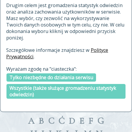
materiały archiwalne
Drugim celem jest gromadzenia statystyk odwiedzin
oraz analiza zachowania użytkowników w serwisie.
cytowanie
Masz wybór, czy zezwolić na wykorzystywanie
kontakt
Twoich danych osobowych w tym celu, czy nie. W celu
dokonania wyboru kliknij w odpowiedni przycisk
poniżej.
Szczegółowe informacje znajdziesz w
Polityce
Prywatności
.
przeszukaj także hasła w
Wyrażam zgodę na "ciasteczka":
indeksie
Tylko niezbędne do działania serwisu
a fronte
a tergo
Wszystkie (także służące gromadzeniu statystyk
odwiedzin)
A
B
C
Ć
D
E
F
G