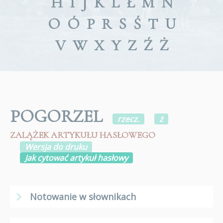
H
I
J
K
L
Ł
M
N
O
Ó
P
R
S
Ś
T
U
V
W
X
Y
Z
Ź
Ż
POGORZEL
rzecz.
ż
ZALĄŻEK ARTYKUŁU HASŁOWEGO
Wersja do druku
Jak cytować artykuł hasłowy
Notowanie w słownikach