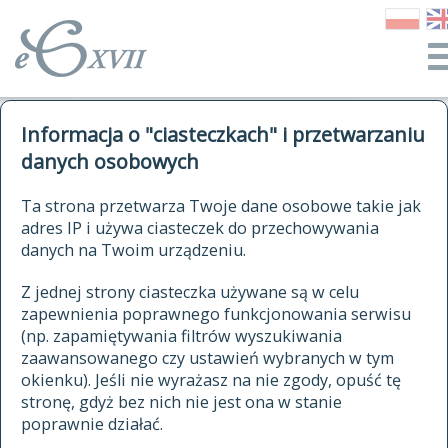
o Słowniku
Informacja o "ciasteczkach" i przetwarzaniu
autorzy Słownika
kwerendy
danych osobowych
jak cytować Słownik
historia
ELEKTRONICZNY SŁOWNIK
Ta strona przetwarza Twoje dane osobowe takie jak
publikacje
adres IP i używa ciasteczek do przechowywania
JĘZYKA POLSKIEGO
źródła
danych na Twoim urządzeniu.
XVII I XVIII WIEKU
autorzy tekstów źródłowych
Z jednej strony ciasteczka używane są w celu
zapewnienia poprawnego funkcjonowania serwisu
zasady opracowania
(np. zapamiętywania filtrów wyszukiwania
statystyki
zaawansowanego czy ustawień wybranych w tym
znajdź hasła
okienku). Jeśli nie wyrażasz na nie zgody, opuść tę
najnowsze hasła
stronę, gdyż bez nich nie jest ona w stanie
poprawnie działać.
zaczynające się od
ostatnio zmodyfikowane hasła