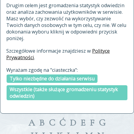
materiały archiwalne
Drugim celem jest gromadzenia statystyk odwiedzin
oraz analiza zachowania użytkowników w serwisie.
cytowanie
Masz wybór, czy zezwolić na wykorzystywanie
kontakt
Twoich danych osobowych w tym celu, czy nie. W celu
dokonania wyboru kliknij w odpowiedni przycisk
poniżej.
Szczegółowe informacje znajdziesz w
Polityce
Prywatności
.
przeszukaj także hasła w
Wyrażam zgodę na "ciasteczka":
indeksie
Tylko niezbędne do działania serwisu
a fronte
a tergo
Wszystkie (także służące gromadzeniu statystyk
odwiedzin)
A
B
C
Ć
D
E
F
G