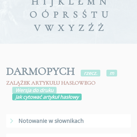
H
I
J
K
L
Ł
M
N
O
Ó
P
R
S
Ś
T
U
V
W
X
Y
Z
Ź
Ż
DARMOPYCH
rzecz.
m
ZALĄŻEK ARTYKUŁU HASŁOWEGO
Wersja do druku
Jak cytować artykuł hasłowy
Notowanie w słownikach