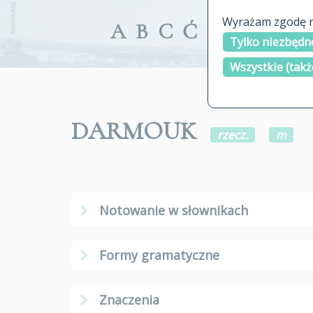
Wyrażam zgodę na
A
B
C
Ć
D
E
F
G
Tylko niezbędne
Wszystkie (takż
DARMOUK
rzecz.
m
Notowanie w słownikach
Formy gramatyczne
Znaczenia