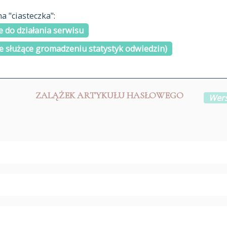
materiały arch
 "ciasteczka":
H
I
J
K
L
Ł
M
N
O
Ó
P
cytowanie
R
S
Ś
 do działania serwisu
kontakt
e służące gromadzeniu statystyk odwiedzin)
ZALĄŻEK ARTYKUŁU HASŁOWEGO
Wers