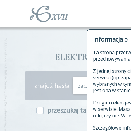
Informacja o 
Ta strona przetw
ELEKTRONICZNY S
przechowywania 
Z jednej strony
serwisu (np. za
wybranych w tym o
znajdź hasła
zaczynające się od
jest ona w stanie
Drugim celem je
w serwisie. Mas
przeszukaj także hasła w ind
celu, czy nie. W 
Szczegółowe inf