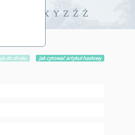
iwalne
T
U
V
W
X
Y
Z
Ź
Ż
ja do druku
Jak cytować artykuł hasłowy