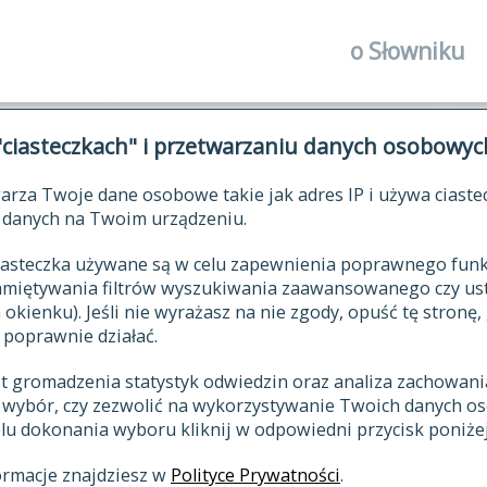
o Słowniku
autorzy Słown
"ciasteczkach" i przetwarzaniu danych osobowyc
historia
arza Twoje dane osobowe takie jak adres IP i używa ciaste
publikacje
ŁOWNIK JĘZYKA POLSKIEGO XV
danych na Twoim urządzeniu.
źródła
 ciasteczka używane są w celu zapewnienia poprawnego fu
autorzy tekst
pamiętywania filtrów wyszukiwania zaawansowanego czy us
zasady opraco
kienku). Jeśli nie wyrażasz na nie zgody, opuść tę stronę, 
 poprawnie działać.
statystyki
st gromadzenia statystyk odwiedzin oraz analiza zachowan
najnowsze has
z wybór, czy zezwolić na wykorzystywanie Twoich danych 
eksie
ostatnio zmod
celu dokonania wyboru kliknij w odpowiedni przycisk poniżej
hasła
ormacje znajdziesz w
Polityce Prywatności
.