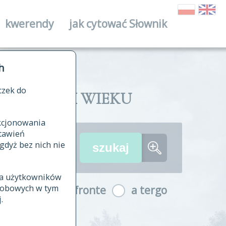
kwerendy
jak cytować Słownik
ika
h
czek do
II I XVIII WIEKU
nkcjonowania
ów źródłowych
tawień
wania
gdyż bez nich nie
ia użytkowników
ła
osobowych w tym
a fronte
a tergo
yfikowane
.