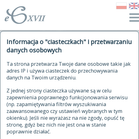
o Słowniku
Informacja o "ciasteczkach" i przetwarzaniu
autorzy Słownika
kwerendy
danych osobowych
jak cytować Słownik
historia
ELEKTRONICZNY SŁOWNIK
Ta strona przetwarza Twoje dane osobowe takie jak
publikacje
adres IP i używa ciasteczek do przechowywania
JĘZYKA POLSKIEGO
źródła
danych na Twoim urządzeniu.
XVII I XVIII WIEKU
autorzy tekstów źródłowych
Z jednej strony ciasteczka używane są w celu
zapewnienia poprawnego funkcjonowania serwisu
zasady opracowania
(np. zapamiętywania filtrów wyszukiwania
statystyki
zaawansowanego czy ustawień wybranych w tym
znajdź hasła
okienku). Jeśli nie wyrażasz na nie zgody, opuść tę
najnowsze hasła
stronę, gdyż bez nich nie jest ona w stanie
poprawnie działać.
zaczynające się od
ostatnio zmodyfikowane hasła