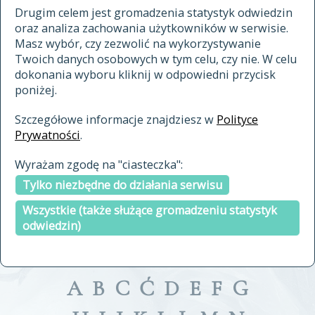
materiały archiwalne
Drugim celem jest gromadzenia statystyk odwiedzin
oraz analiza zachowania użytkowników w serwisie.
cytowanie
Masz wybór, czy zezwolić na wykorzystywanie
kontakt
Twoich danych osobowych w tym celu, czy nie. W celu
dokonania wyboru kliknij w odpowiedni przycisk
poniżej.
Szczegółowe informacje znajdziesz w
Polityce
Prywatności
.
przeszukaj także hasła w
Wyrażam zgodę na "ciasteczka":
indeksie
Tylko niezbędne do działania serwisu
a fronte
a tergo
Wszystkie (także służące gromadzeniu statystyk
odwiedzin)
A
B
C
Ć
D
E
F
G