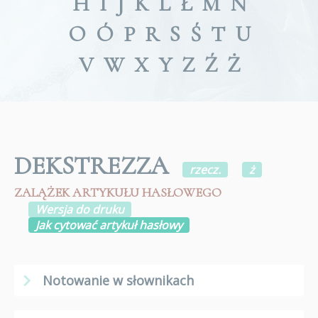
H
I
J
K
L
Ł
M
N
O
Ó
P
R
S
Ś
T
U
V
W
X
Y
Z
Ź
Ż
DEKSTREZZA
rzecz.
ż
ZALĄŻEK ARTYKUŁU HASŁOWEGO
Wersja do druku
Jak cytować artykuł hasłowy
Notowanie w słownikach