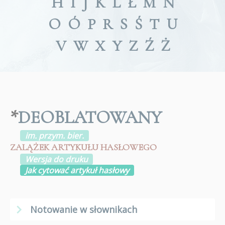
H
I
J
K
L
Ł
M
N
O
Ó
P
R
S
Ś
T
U
V
W
X
Y
Z
Ź
Ż
*
DEOBLATOWANY
im. przym. bier.
ZALĄŻEK ARTYKUŁU HASŁOWEGO
Wersja do druku
Jak cytować artykuł hasłowy
Notowanie w słownikach