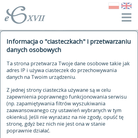
o Słowniku
Informacja o "ciasteczkach" i przetwarzaniu
autorzy Słownika
kwerendy
danych osobowych
jak cytować Słownik
historia
ELEKTRONICZNY SŁOWNIK
Ta strona przetwarza Twoje dane osobowe takie jak
publikacje
adres IP i używa ciasteczek do przechowywania
JĘZYKA POLSKIEGO
źródła
danych na Twoim urządzeniu.
XVII I XVIII WIEKU
autorzy tekstów źródłowych
Z jednej strony ciasteczka używane są w celu
zapewnienia poprawnego funkcjonowania serwisu
zasady opracowania
(np. zapamiętywania filtrów wyszukiwania
statystyki
zaawansowanego czy ustawień wybranych w tym
znajdź hasła
okienku). Jeśli nie wyrażasz na nie zgody, opuść tę
najnowsze hasła
stronę, gdyż bez nich nie jest ona w stanie
poprawnie działać.
zaczynające się od
ostatnio zmodyfikowane hasła