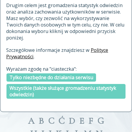
materiały archiwalne
Drugim celem jest gromadzenia statystyk odwiedzin
oraz analiza zachowania użytkowników w serwisie.
cytowanie
Masz wybór, czy zezwolić na wykorzystywanie
kontakt
Twoich danych osobowych w tym celu, czy nie. W celu
dokonania wyboru kliknij w odpowiedni przycisk
poniżej.
Szczegółowe informacje znajdziesz w
Polityce
Prywatności
.
przeszukaj także hasła w
Wyrażam zgodę na "ciasteczka":
indeksie
Tylko niezbędne do działania serwisu
a fronte
a tergo
Wszystkie (także służące gromadzeniu statystyk
odwiedzin)
A
B
C
Ć
D
E
F
G