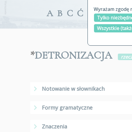
Wyrażam zgodę na
A
B
C
Ć
D
E
F
G
Tylko niezbędne
Wszystkie (takż
*
DETRONIZACJA
rzecz
Notowanie w słownikach
Formy gramatyczne
Znaczenia