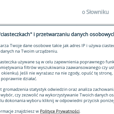
o Słowniku
autorzy Słown
"ciasteczkach" i przetwarzaniu danych osobowyc
historia
arza Twoje dane osobowe takie jak adres IP i używa ciaste
publikacje
ŁOWNIK JĘZYKA POLSKIEGO XV
danych na Twoim urządzeniu.
źródła
 ciasteczka używane są w celu zapewnienia poprawnego fu
autorzy tekst
pamiętywania filtrów wyszukiwania zaawansowanego czy us
zasady opraco
kienku). Jeśli nie wyrażasz na nie zgody, opuść tę stronę, 
 poprawnie działać.
statystyki
st gromadzenia statystyk odwiedzin oraz analiza zachowan
najnowsze has
z wybór, czy zezwolić na wykorzystywanie Twoich danych 
eksie
ostatnio zmod
celu dokonania wyboru kliknij w odpowiedni przycisk poniżej
hasła
ormacje znajdziesz w
Polityce Prywatności
.