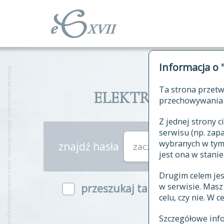
Informacja o 
Ta strona przetw
ELEKTRONICZNY S
przechowywania 
Z jednej strony
serwisu (np. za
wybranych w tym o
znajdź hasła
zaczynające się od
jest ona w stanie
Drugim celem je
w serwisie. Mas
przeszukaj także hasła w ind
celu, czy nie. W 
Szczegółowe inf