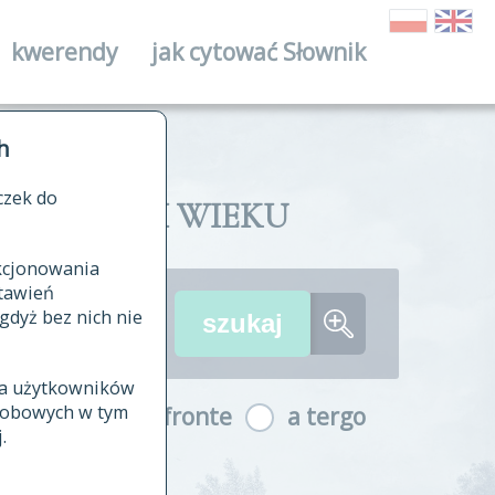
kwerendy
jak cytować Słownik
ika
h
czek do
II I XVIII WIEKU
nkcjonowania
ów źródłowych
tawień
wania
gdyż bez nich nie
ia użytkowników
ła
osobowych w tym
a fronte
a tergo
yfikowane
.