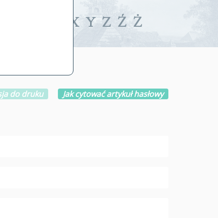
iwalne
T
U
V
W
X
Y
Z
Ź
Ż
ja do druku
Jak cytować artykuł hasłowy