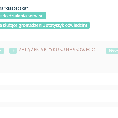
materiały arch
 "ciasteczka":
H
I
J
K
L
Ł
M
N
O
Ó
P
cytowanie
R
S
Ś
 do działania serwisu
kontakt
e służące gromadzeniu statystyk odwiedzin)
ZALĄŻEK ARTYKUŁU HASŁOWEGO
.
ż
Wers