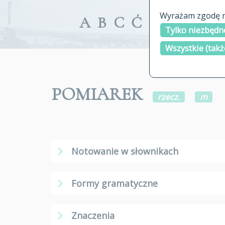
Wyrażam zgodę na
A
B
C
Ć
D
E
F
G
Tylko niezbędne
Wszystkie (takż
POMIAREK
rzecz.
m
Notowanie w słownikach
Formy gramatyczne
Znaczenia