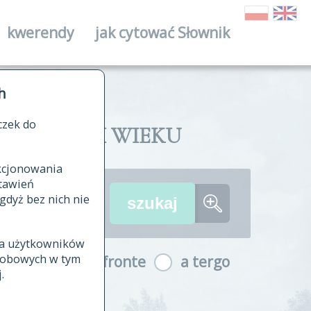
kwerendy
jak cytować Słownik
ika
h
czek do
II I XVIII WIEKU
nkcjonowania
ów źródłowych
tawień
wania
gdyż bez nich nie
ia użytkowników
ła
osobowych w tym
a fronte
a tergo
yfikowane
.