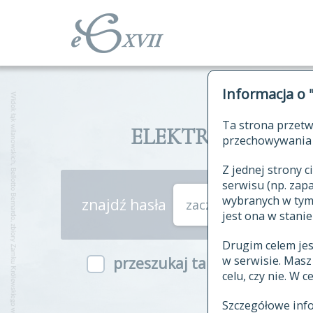
Informacja o 
Ta strona przetw
ELEKTRONICZNY S
przechowywania 
Z jednej strony
serwisu (np. za
wybranych w tym o
znajdź hasła
zaczynające się od
jest ona w stanie
Drugim celem je
w serwisie. Mas
przeszukaj także hasła w ind
celu, czy nie. W 
Szczegółowe inf