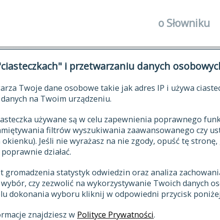
o Słowniku
autorzy Słown
"ciasteczkach" i przetwarzaniu danych osobowyc
historia
arza Twoje dane osobowe takie jak adres IP i używa ciaste
publikacje
ŁOWNIK JĘZYKA POLSKIEGO XV
danych na Twoim urządzeniu.
źródła
 ciasteczka używane są w celu zapewnienia poprawnego fu
autorzy tekst
pamiętywania filtrów wyszukiwania zaawansowanego czy us
zasady opraco
kienku). Jeśli nie wyrażasz na nie zgody, opuść tę stronę, 
 poprawnie działać.
statystyki
st gromadzenia statystyk odwiedzin oraz analiza zachowan
najnowsze has
z wybór, czy zezwolić na wykorzystywanie Twoich danych 
eksie
ostatnio zmod
celu dokonania wyboru kliknij w odpowiedni przycisk poniżej
hasła
ormacje znajdziesz w
Polityce Prywatności
.