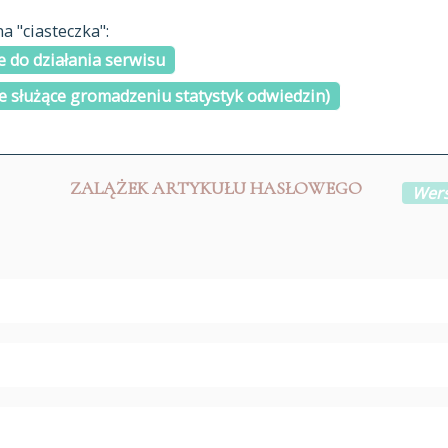
materiały arch
 "ciasteczka":
H
I
J
K
L
Ł
M
N
O
Ó
P
cytowanie
R
S
Ś
 do działania serwisu
kontakt
e służące gromadzeniu statystyk odwiedzin)
ZALĄŻEK ARTYKUŁU HASŁOWEGO
Wers