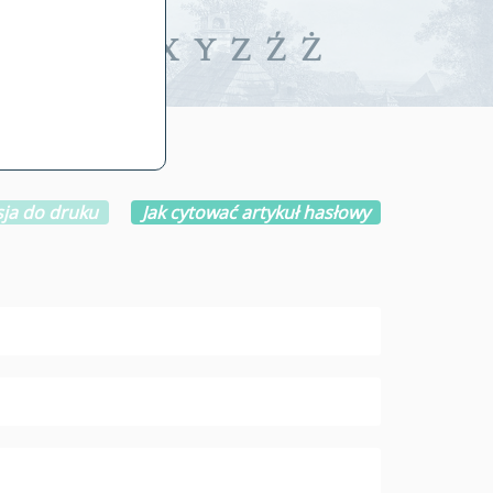
iwalne
T
U
V
W
X
Y
Z
Ź
Ż
ja do druku
Jak cytować artykuł hasłowy