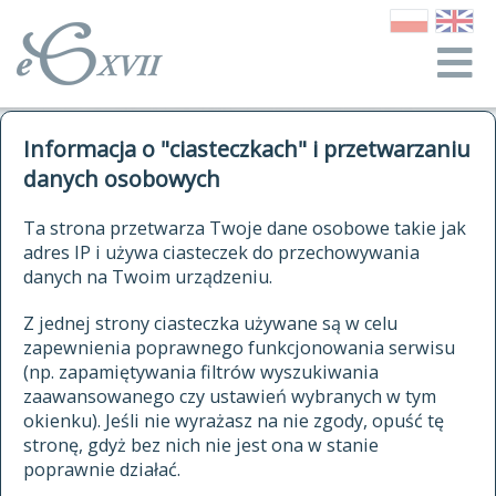
o Słowniku
Informacja o "ciasteczkach" i przetwarzaniu
autorzy Słownika
kwerendy
danych osobowych
jak cytować Słownik
historia
ELEKTRONICZNY SŁOWNIK
Ta strona przetwarza Twoje dane osobowe takie jak
publikacje
adres IP i używa ciasteczek do przechowywania
JĘZYKA POLSKIEGO
źródła
danych na Twoim urządzeniu.
XVII I XVIII WIEKU
autorzy tekstów źródłowych
Z jednej strony ciasteczka używane są w celu
zapewnienia poprawnego funkcjonowania serwisu
zasady opracowania
(np. zapamiętywania filtrów wyszukiwania
statystyki
zaawansowanego czy ustawień wybranych w tym
znajdź hasła
okienku). Jeśli nie wyrażasz na nie zgody, opuść tę
najnowsze hasła
stronę, gdyż bez nich nie jest ona w stanie
poprawnie działać.
zaczynające się od
ostatnio zmodyfikowane hasła