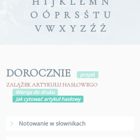
H
I
J
K
L
Ł
M
N
O
Ó
P
R
S
Ś
T
U
V
W
X
Y
Z
Ź
Ż
DOROCZNIE
przysł.
ZALĄŻEK ARTYKUŁU HASŁOWEGO
Wersja do druku
Jak cytować artykuł hasłowy
Notowanie w słownikach