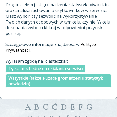
materiały archiwalne
Drugim celem jest gromadzenia statystyk odwiedzin
oraz analiza zachowania użytkowników w serwisie.
cytowanie
Masz wybór, czy zezwolić na wykorzystywanie
kontakt
Twoich danych osobowych w tym celu, czy nie. W celu
dokonania wyboru kliknij w odpowiedni przycisk
poniżej.
Szczegółowe informacje znajdziesz w
Polityce
Prywatności
.
przeszukaj także hasła w
Wyrażam zgodę na "ciasteczka":
indeksie
Tylko niezbędne do działania serwisu
a fronte
a tergo
Wszystkie (także służące gromadzeniu statystyk
odwiedzin)
A
B
C
Ć
D
E
F
G