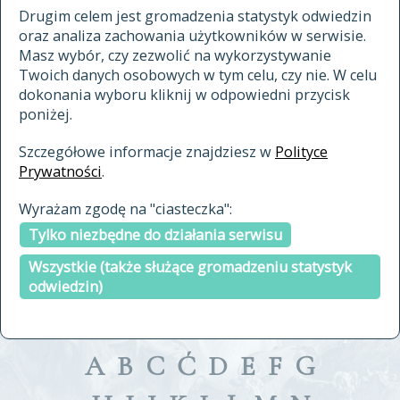
materiały archiwalne
Drugim celem jest gromadzenia statystyk odwiedzin
oraz analiza zachowania użytkowników w serwisie.
cytowanie
Masz wybór, czy zezwolić na wykorzystywanie
kontakt
Twoich danych osobowych w tym celu, czy nie. W celu
dokonania wyboru kliknij w odpowiedni przycisk
poniżej.
Szczegółowe informacje znajdziesz w
Polityce
Prywatności
.
przeszukaj także hasła w
Wyrażam zgodę na "ciasteczka":
indeksie
Tylko niezbędne do działania serwisu
a fronte
a tergo
Wszystkie (także służące gromadzeniu statystyk
odwiedzin)
A
B
C
Ć
D
E
F
G