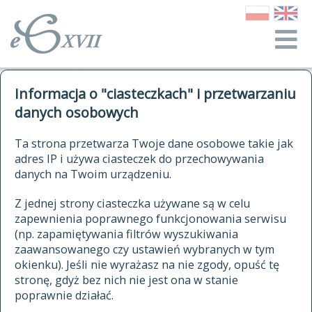
o Słowniku
Informacja o "ciasteczkach" i przetwarzaniu
autorzy Słownika
kwerendy
danych osobowych
jak cytować Słownik
historia
ELEKTRONICZNY SŁOWNIK
Ta strona przetwarza Twoje dane osobowe takie jak
publikacje
adres IP i używa ciasteczek do przechowywania
JĘZYKA POLSKIEGO
źródła
danych na Twoim urządzeniu.
XVII I XVIII WIEKU
autorzy tekstów źródłowych
Z jednej strony ciasteczka używane są w celu
zapewnienia poprawnego funkcjonowania serwisu
zasady opracowania
(np. zapamiętywania filtrów wyszukiwania
statystyki
zaawansowanego czy ustawień wybranych w tym
znajdź hasła
okienku). Jeśli nie wyrażasz na nie zgody, opuść tę
najnowsze hasła
stronę, gdyż bez nich nie jest ona w stanie
poprawnie działać.
zaczynające się od
ostatnio zmodyfikowane hasła