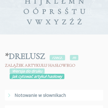
H
I
J
K
L
Ł
M
N
O
Ó
P
R
S
Ś
T
U
V
W
X
Y
Z
Ź
Ż
*
DRELUSZ
rzecz.
m
ZALĄŻEK ARTYKUŁU HASŁOWEGO
Wersja do druku
Jak cytować artykuł hasłowy
Notowanie w słownikach