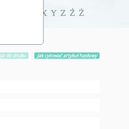
iwalne
T
U
V
W
X
Y
Z
Ź
Ż
ja do druku
Jak cytować artykuł hasłowy