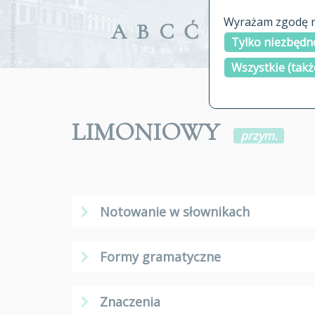
Wyrażam zgodę na
A
B
C
Ć
D
E
F
G
Tylko niezbędne
Wszystkie (takż
LIMONIOWY
przym.
Notowanie w słownikach
Formy gramatyczne
Znaczenia