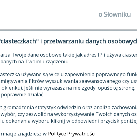
o Słowniku
autorzy Słown
"ciasteczkach" i przetwarzaniu danych osobowyc
historia
arza Twoje dane osobowe takie jak adres IP i używa ciaste
publikacje
ŁOWNIK JĘZYKA POLSKIEGO XV
danych na Twoim urządzeniu.
źródła
 ciasteczka używane są w celu zapewnienia poprawnego fu
autorzy tekst
pamiętywania filtrów wyszukiwania zaawansowanego czy us
zasady opraco
kienku). Jeśli nie wyrażasz na nie zgody, opuść tę stronę, 
 poprawnie działać.
statystyki
st gromadzenia statystyk odwiedzin oraz analiza zachowan
najnowsze has
z wybór, czy zezwolić na wykorzystywanie Twoich danych 
eksie
ostatnio zmod
celu dokonania wyboru kliknij w odpowiedni przycisk poniżej
hasła
ormacje znajdziesz w
Polityce Prywatności
.