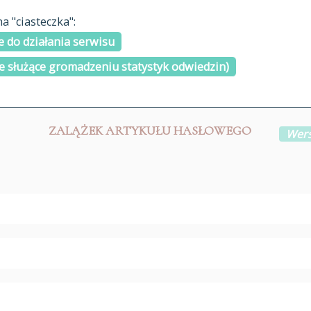
materiały arch
 "ciasteczka":
H
I
J
K
L
Ł
M
N
O
Ó
P
cytowanie
R
S
Ś
 do działania serwisu
kontakt
e służące gromadzeniu statystyk odwiedzin)
ZALĄŻEK ARTYKUŁU HASŁOWEGO
Wers