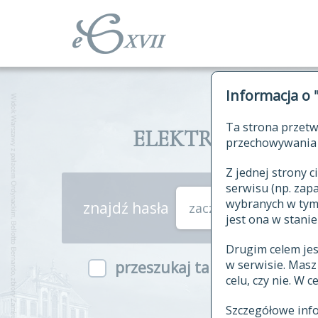
Informacja o 
Ta strona przetw
ELEKTRONICZNY S
przechowywania 
Z jednej strony
serwisu (np. za
wybranych w tym o
znajdź hasła
zaczynające się od
jest ona w stanie
Drugim celem je
w serwisie. Mas
przeszukaj także hasła w ind
celu, czy nie. W 
Szczegółowe inf