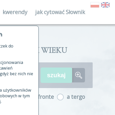
kwerendy
jak cytować Słownik
ika
h
czek do
II I XVIII WIEKU
nkcjonowania
ów źródłowych
tawień
wania
gdyż bez nich nie
ia użytkowników
ła
osobowych w tym
a fronte
a tergo
yfikowane
.