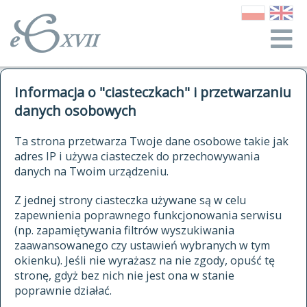
o Słowniku
Informacja o "ciasteczkach" i przetwarzaniu
autorzy Słownika
kwerendy
danych osobowych
jak cytować Słownik
historia
ELEKTRONICZNY SŁOWNIK
Ta strona przetwarza Twoje dane osobowe takie jak
publikacje
adres IP i używa ciasteczek do przechowywania
JĘZYKA POLSKIEGO
źródła
danych na Twoim urządzeniu.
XVII I XVIII WIEKU
autorzy tekstów źródłowych
Z jednej strony ciasteczka używane są w celu
zapewnienia poprawnego funkcjonowania serwisu
zasady opracowania
(np. zapamiętywania filtrów wyszukiwania
statystyki
zaawansowanego czy ustawień wybranych w tym
znajdź hasła
okienku). Jeśli nie wyrażasz na nie zgody, opuść tę
najnowsze hasła
stronę, gdyż bez nich nie jest ona w stanie
poprawnie działać.
zaczynające się od
ostatnio zmodyfikowane hasła