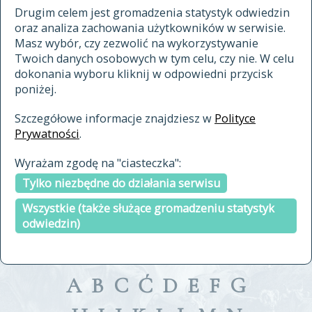
materiały archiwalne
Drugim celem jest gromadzenia statystyk odwiedzin
oraz analiza zachowania użytkowników w serwisie.
cytowanie
Masz wybór, czy zezwolić na wykorzystywanie
kontakt
Twoich danych osobowych w tym celu, czy nie. W celu
dokonania wyboru kliknij w odpowiedni przycisk
poniżej.
Szczegółowe informacje znajdziesz w
Polityce
Prywatności
.
przeszukaj także hasła w
Wyrażam zgodę na "ciasteczka":
indeksie
Tylko niezbędne do działania serwisu
a fronte
a tergo
Wszystkie (także służące gromadzeniu statystyk
odwiedzin)
A
B
C
Ć
D
E
F
G