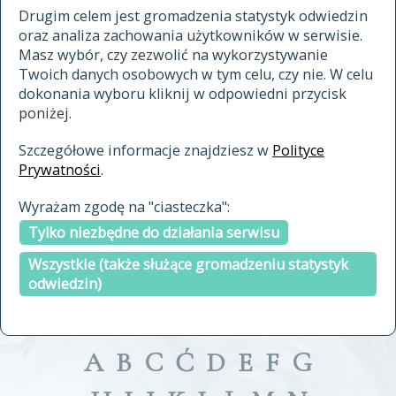
materiały archiwalne
Drugim celem jest gromadzenia statystyk odwiedzin
oraz analiza zachowania użytkowników w serwisie.
cytowanie
Masz wybór, czy zezwolić na wykorzystywanie
kontakt
Twoich danych osobowych w tym celu, czy nie. W celu
dokonania wyboru kliknij w odpowiedni przycisk
poniżej.
Szczegółowe informacje znajdziesz w
Polityce
Prywatności
.
przeszukaj także hasła w
Wyrażam zgodę na "ciasteczka":
indeksie
Tylko niezbędne do działania serwisu
a fronte
a tergo
Wszystkie (także służące gromadzeniu statystyk
odwiedzin)
A
B
C
Ć
D
E
F
G