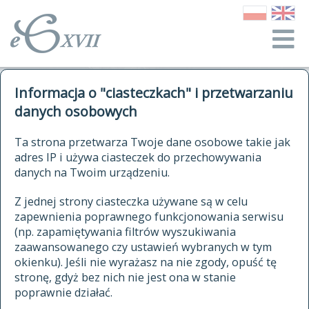
o Słowniku
Informacja o "ciasteczkach" i przetwarzaniu
autorzy Słownika
kwerendy
danych osobowych
jak cytować Słownik
historia
ELEKTRONICZNY SŁOWNIK
Ta strona przetwarza Twoje dane osobowe takie jak
publikacje
adres IP i używa ciasteczek do przechowywania
JĘZYKA POLSKIEGO
źródła
danych na Twoim urządzeniu.
XVII I XVIII WIEKU
autorzy tekstów źródłowych
Z jednej strony ciasteczka używane są w celu
zapewnienia poprawnego funkcjonowania serwisu
zasady opracowania
(np. zapamiętywania filtrów wyszukiwania
statystyki
zaawansowanego czy ustawień wybranych w tym
znajdź hasła
okienku). Jeśli nie wyrażasz na nie zgody, opuść tę
najnowsze hasła
stronę, gdyż bez nich nie jest ona w stanie
poprawnie działać.
zaczynające się od
ostatnio zmodyfikowane hasła