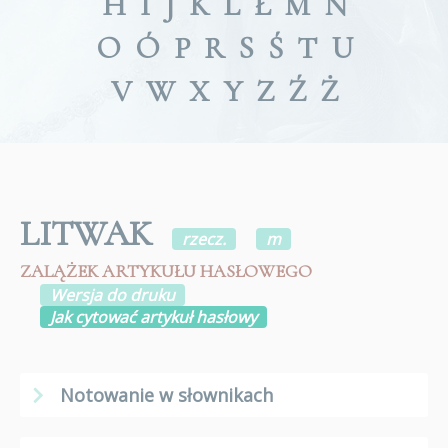
H
I
J
K
L
Ł
M
N
O
Ó
P
R
S
Ś
T
U
V
W
X
Y
Z
Ź
Ż
LITWAK
rzecz.
m
ZALĄŻEK ARTYKUŁU HASŁOWEGO
Wersja do druku
Jak cytować artykuł hasłowy
Notowanie w słownikach