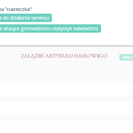
materiały arch
 "ciasteczka":
H
I
J
K
L
Ł
M
N
O
Ó
P
cytowanie
R
S
Ś
 do działania serwisu
kontakt
e służące gromadzeniu statystyk odwiedzin)
ZALĄŻEK ARTYKUŁU HASŁOWEGO
Wers