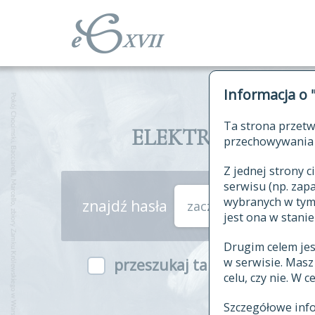
Informacja o 
Ta strona przetw
ELEKTRONICZNY S
przechowywania 
Z jednej strony
serwisu (np. za
wybranych w tym o
znajdź hasła
zaczynające się od
jest ona w stanie
Drugim celem je
w serwisie. Mas
przeszukaj także hasła w ind
celu, czy nie. W 
Szczegółowe inf