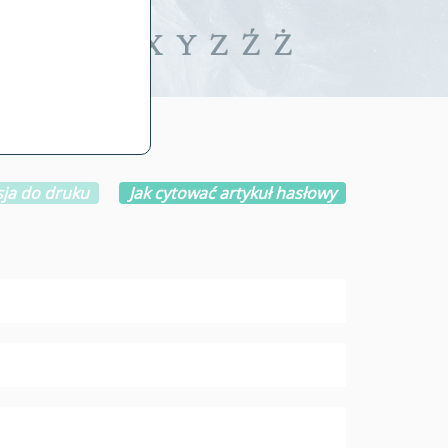
iwalne
T
U
V
W
X
Y
Z
Ź
Ż
ja do druku
Jak cytować artykuł hasłowy