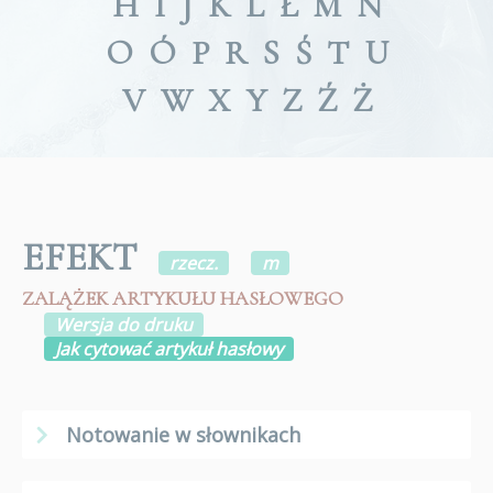
H
I
J
K
L
Ł
M
N
O
Ó
P
R
S
Ś
T
U
V
W
X
Y
Z
Ź
Ż
EFEKT
rzecz.
m
ZALĄŻEK ARTYKUŁU HASŁOWEGO
Wersja do druku
Jak cytować artykuł hasłowy
Notowanie w słownikach