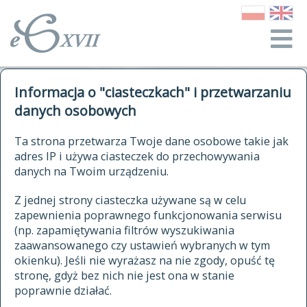
o Słowniku
Informacja o "ciasteczkach" i przetwarzaniu
autorzy Słownika
kwerendy
danych osobowych
jak cytować Słownik
historia
ELEKTRONICZNY SŁOWNIK
Ta strona przetwarza Twoje dane osobowe takie jak
publikacje
adres IP i używa ciasteczek do przechowywania
JĘZYKA POLSKIEGO
źródła
danych na Twoim urządzeniu.
XVII I XVIII WIEKU
autorzy tekstów źródłowych
Z jednej strony ciasteczka używane są w celu
zapewnienia poprawnego funkcjonowania serwisu
zasady opracowania
(np. zapamiętywania filtrów wyszukiwania
statystyki
zaawansowanego czy ustawień wybranych w tym
znajdź hasła
okienku). Jeśli nie wyrażasz na nie zgody, opuść tę
najnowsze hasła
stronę, gdyż bez nich nie jest ona w stanie
poprawnie działać.
zaczynające się od
ostatnio zmodyfikowane hasła