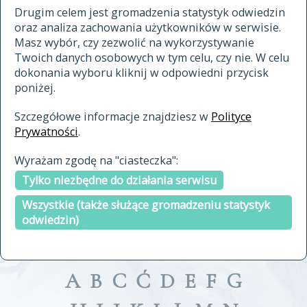
materiały archiwalne
Drugim celem jest gromadzenia statystyk odwiedzin
oraz analiza zachowania użytkowników w serwisie.
cytowanie
Masz wybór, czy zezwolić na wykorzystywanie
kontakt
Twoich danych osobowych w tym celu, czy nie. W celu
dokonania wyboru kliknij w odpowiedni przycisk
poniżej.
Szczegółowe informacje znajdziesz w
Polityce
Prywatności
.
przeszukaj także hasła w
Wyrażam zgodę na "ciasteczka":
indeksie
Tylko niezbędne do działania serwisu
a fronte
a tergo
Wszystkie (także służące gromadzeniu statystyk
odwiedzin)
A
B
C
Ć
D
E
F
G