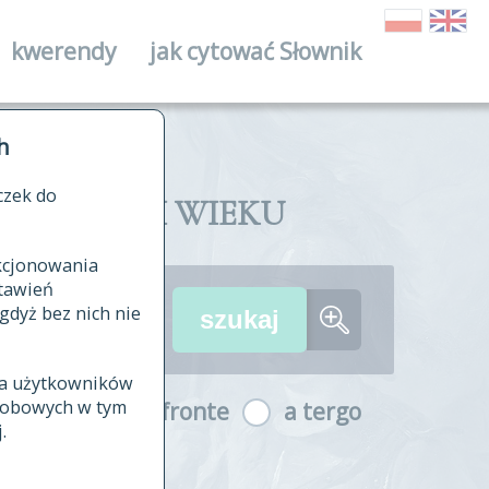
kwerendy
jak cytować Słownik
ika
h
czek do
II I XVIII WIEKU
nkcjonowania
ów źródłowych
tawień
wania
gdyż bez nich nie
ia użytkowników
ła
osobowych w tym
a fronte
a tergo
yfikowane
.