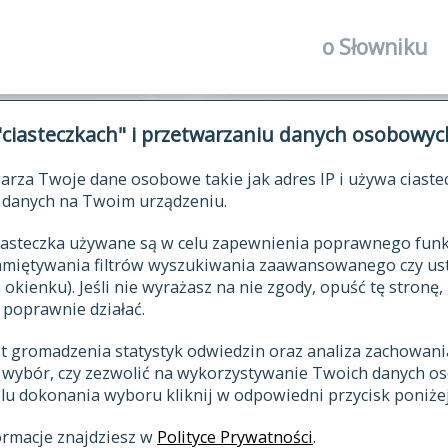
o Słowniku
autorzy Słown
"ciasteczkach" i przetwarzaniu danych osobowyc
historia
arza Twoje dane osobowe takie jak adres IP i używa ciaste
publikacje
ŁOWNIK JĘZYKA POLSKIEGO XV
danych na Twoim urządzeniu.
źródła
 ciasteczka używane są w celu zapewnienia poprawnego fu
autorzy tekst
pamiętywania filtrów wyszukiwania zaawansowanego czy us
zasady opraco
kienku). Jeśli nie wyrażasz na nie zgody, opuść tę stronę, 
 poprawnie działać.
statystyki
st gromadzenia statystyk odwiedzin oraz analiza zachowan
najnowsze has
z wybór, czy zezwolić na wykorzystywanie Twoich danych 
eksie
ostatnio zmod
celu dokonania wyboru kliknij w odpowiedni przycisk poniżej
hasła
ormacje znajdziesz w
Polityce Prywatności
.