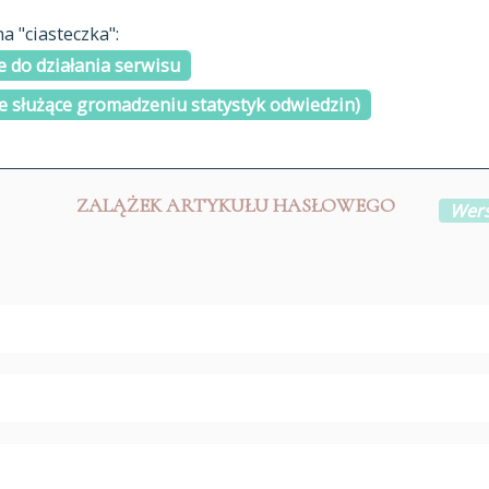
materiały arch
 "ciasteczka":
H
I
J
K
L
Ł
M
N
O
Ó
P
cytowanie
R
S
Ś
 do działania serwisu
kontakt
e służące gromadzeniu statystyk odwiedzin)
ZALĄŻEK ARTYKUŁU HASŁOWEGO
Wers