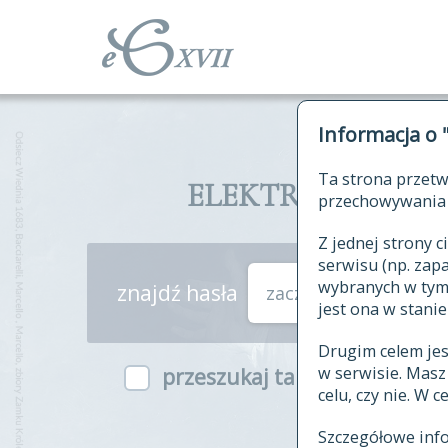
Informacja o 
Ta strona przetw
ELEKTRONICZNY S
przechowywania 
Z jednej strony
serwisu (np. za
wybranych w tym o
znajdź hasła
zaczynające się od
jest ona w stanie
Drugim celem je
w serwisie. Mas
przeszukaj także hasła w ind
celu, czy nie. W 
Szczegółowe inf