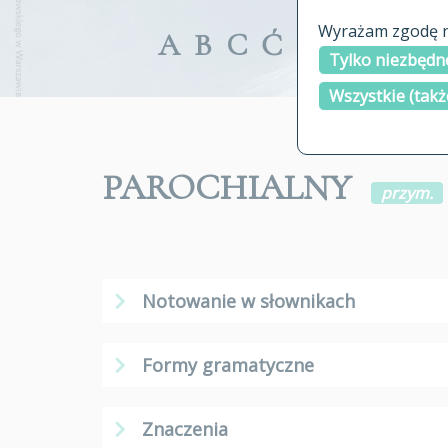
Wyrażam zgodę na
A
B
C
Ć
D
E
F
G
Tylko niezbędne
Wszystkie (takż
PAROCHIALNY
przym.
Notowanie w słownikach
Formy gramatyczne
Znaczenia