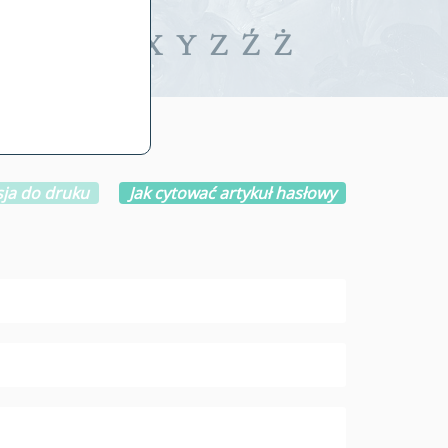
iwalne
T
U
V
W
X
Y
Z
Ź
Ż
ja do druku
Jak cytować artykuł hasłowy