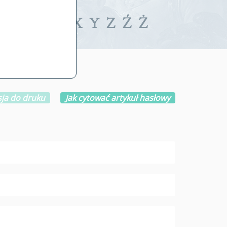
iwalne
T
U
V
W
X
Y
Z
Ź
Ż
ja do druku
Jak cytować artykuł hasłowy