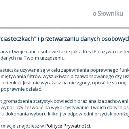
o Słowniku
autorzy Słown
"ciasteczkach" i przetwarzaniu danych osobowyc
historia
arza Twoje dane osobowe takie jak adres IP i używa ciaste
publikacje
ŁOWNIK JĘZYKA POLSKIEGO XV
danych na Twoim urządzeniu.
źródła
 ciasteczka używane są w celu zapewnienia poprawnego fu
autorzy tekst
pamiętywania filtrów wyszukiwania zaawansowanego czy us
zasady opraco
kienku). Jeśli nie wyrażasz na nie zgody, opuść tę stronę, 
 poprawnie działać.
statystyki
st gromadzenia statystyk odwiedzin oraz analiza zachowan
najnowsze has
z wybór, czy zezwolić na wykorzystywanie Twoich danych 
eksie
ostatnio zmod
celu dokonania wyboru kliknij w odpowiedni przycisk poniżej
hasła
ormacje znajdziesz w
Polityce Prywatności
.