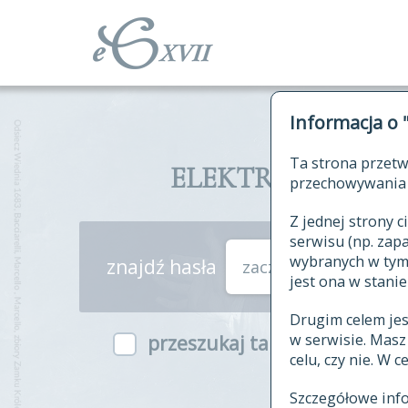
Informacja o 
Ta strona przetw
ELEKTRONICZNY S
przechowywania 
Z jednej strony
serwisu (np. za
wybranych w tym o
znajdź hasła
zaczynające się od
jest ona w stanie
Drugim celem je
w serwisie. Mas
przeszukaj także hasła w ind
celu, czy nie. W 
Szczegółowe inf