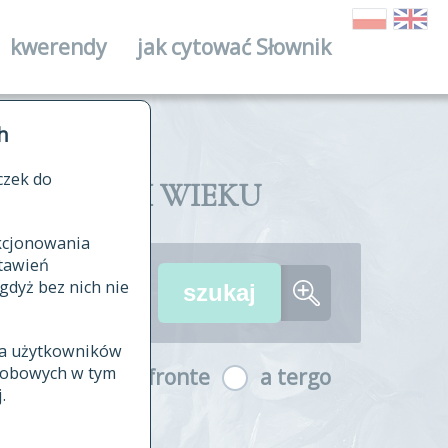
kwerendy
jak cytować Słownik
ika
h
czek do
II I XVIII WIEKU
nkcjonowania
ów źródłowych
tawień
wania
gdyż bez nich nie
ia użytkowników
ła
osobowych w tym
a fronte
a tergo
yfikowane
.