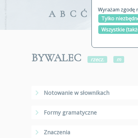
Wyrażam zgodę na
A
B
C
Ć
D
E
F
G
Tylko niezbędne
Wszystkie (takż
BYWALEC
rzecz.
m
Notowanie w słownikach
Formy gramatyczne
Znaczenia