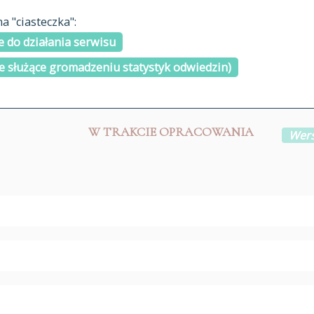
materiały arch
 "ciasteczka":
H
I
J
K
L
Ł
M
N
O
Ó
P
cytowanie
R
S
Ś
 do działania serwisu
kontakt
e służące gromadzeniu statystyk odwiedzin)
W TRAKCIE OPRACOWANIA
Wers