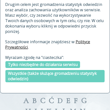
materiały archiwalne
Drugim celem jest gromadzenia statystyk odwiedzin
oraz analiza zachowania użytkowników w serwisie.
cytowanie
Masz wybór, czy zezwolić na wykorzystywanie
kontakt
Twoich danych osobowych w tym celu, czy nie. W celu
dokonania wyboru kliknij w odpowiedni przycisk
poniżej.
Szczegółowe informacje znajdziesz w
Polityce
Prywatności
.
przeszukaj także hasła w
Wyrażam zgodę na "ciasteczka":
indeksie
Tylko niezbędne do działania serwisu
a fronte
a tergo
Wszystkie (także służące gromadzeniu statystyk
odwiedzin)
A
B
C
Ć
D
E
F
G