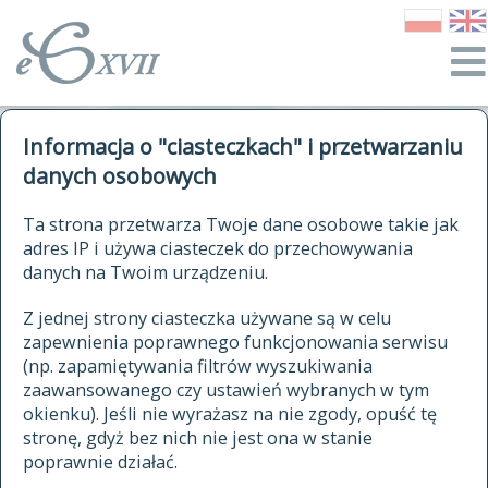
o Słowniku
Informacja o "ciasteczkach" i przetwarzaniu
autorzy Słownika
kwerendy
danych osobowych
jak cytować Słownik
historia
ELEKTRONICZNY SŁOWNIK
Ta strona przetwarza Twoje dane osobowe takie jak
publikacje
adres IP i używa ciasteczek do przechowywania
JĘZYKA POLSKIEGO
źródła
danych na Twoim urządzeniu.
XVII I XVIII WIEKU
autorzy tekstów źródłowych
Z jednej strony ciasteczka używane są w celu
zapewnienia poprawnego funkcjonowania serwisu
zasady opracowania
(np. zapamiętywania filtrów wyszukiwania
statystyki
zaawansowanego czy ustawień wybranych w tym
znajdź hasła
okienku). Jeśli nie wyrażasz na nie zgody, opuść tę
najnowsze hasła
stronę, gdyż bez nich nie jest ona w stanie
poprawnie działać.
zaczynające się od
ostatnio zmodyfikowane hasła