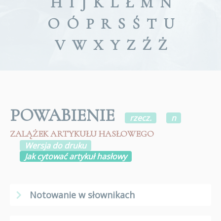
H
I
J
K
L
Ł
M
N
O
Ó
P
R
S
Ś
T
U
V
W
X
Y
Z
Ź
Ż
POWABIENIE
rzecz.
n
ZALĄŻEK ARTYKUŁU HASŁOWEGO
Wersja do druku
Jak cytować artykuł hasłowy
Notowanie w słownikach