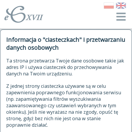
o Słowniku
Informacja o "ciasteczkach" i przetwarzaniu
autorzy Słownika
kwerendy
danych osobowych
jak cytować Słownik
historia
ELEKTRONICZNY SŁOWNIK
Ta strona przetwarza Twoje dane osobowe takie jak
publikacje
adres IP i używa ciasteczek do przechowywania
JĘZYKA POLSKIEGO
źródła
danych na Twoim urządzeniu.
XVII I XVIII WIEKU
autorzy tekstów źródłowych
Z jednej strony ciasteczka używane są w celu
zapewnienia poprawnego funkcjonowania serwisu
zasady opracowania
(np. zapamiętywania filtrów wyszukiwania
statystyki
zaawansowanego czy ustawień wybranych w tym
znajdź hasła
okienku). Jeśli nie wyrażasz na nie zgody, opuść tę
najnowsze hasła
stronę, gdyż bez nich nie jest ona w stanie
poprawnie działać.
zaczynające się od
ostatnio zmodyfikowane hasła