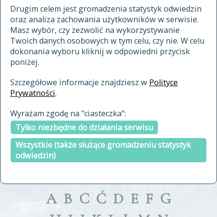
materiały archiwalne
Drugim celem jest gromadzenia statystyk odwiedzin
oraz analiza zachowania użytkowników w serwisie.
cytowanie
Masz wybór, czy zezwolić na wykorzystywanie
kontakt
Twoich danych osobowych w tym celu, czy nie. W celu
dokonania wyboru kliknij w odpowiedni przycisk
poniżej.
Szczegółowe informacje znajdziesz w
Polityce
Prywatności
.
przeszukaj także hasła w
Wyrażam zgodę na "ciasteczka":
indeksie
Tylko niezbędne do działania serwisu
a fronte
a tergo
Wszystkie (także służące gromadzeniu statystyk
odwiedzin)
A
B
C
Ć
D
E
F
G