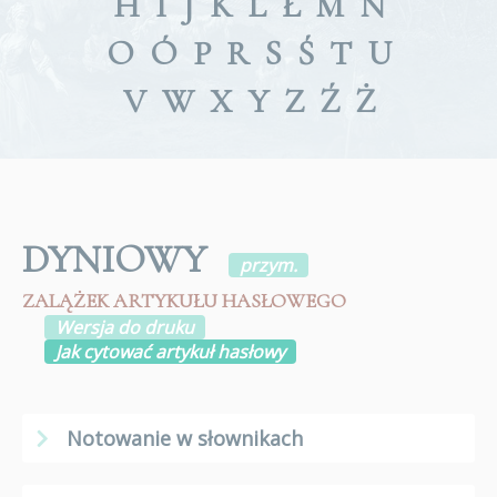
H
I
J
K
L
Ł
M
N
O
Ó
P
R
S
Ś
T
U
V
W
X
Y
Z
Ź
Ż
DYNIOWY
przym.
ZALĄŻEK ARTYKUŁU HASŁOWEGO
Wersja do druku
Jak cytować artykuł hasłowy
Notowanie w słownikach