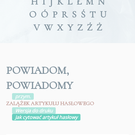
H
I
J
K
L
Ł
M
N
O
Ó
P
R
S
Ś
T
U
V
W
X
Y
Z
Ź
Ż
POWIADOM,
POWIADOMY
przym.
ZALĄŻEK ARTYKUŁU HASŁOWEGO
Wersja do druku
Jak cytować artykuł hasłowy