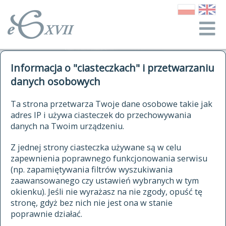
o Słowniku
Informacja o "ciasteczkach" i przetwarzaniu
autorzy Słownika
kwerendy
danych osobowych
jak cytować Słownik
historia
ELEKTRONICZNY SŁOWNIK
Ta strona przetwarza Twoje dane osobowe takie jak
publikacje
adres IP i używa ciasteczek do przechowywania
JĘZYKA POLSKIEGO
źródła
danych na Twoim urządzeniu.
XVII I XVIII WIEKU
autorzy tekstów źródłowych
Z jednej strony ciasteczka używane są w celu
zapewnienia poprawnego funkcjonowania serwisu
zasady opracowania
(np. zapamiętywania filtrów wyszukiwania
statystyki
zaawansowanego czy ustawień wybranych w tym
znajdź hasła
okienku). Jeśli nie wyrażasz na nie zgody, opuść tę
najnowsze hasła
stronę, gdyż bez nich nie jest ona w stanie
poprawnie działać.
zaczynające się od
ostatnio zmodyfikowane hasła