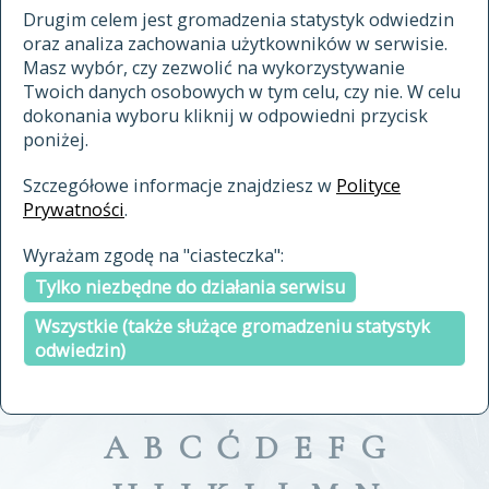
materiały archiwalne
Drugim celem jest gromadzenia statystyk odwiedzin
oraz analiza zachowania użytkowników w serwisie.
cytowanie
Masz wybór, czy zezwolić na wykorzystywanie
kontakt
Twoich danych osobowych w tym celu, czy nie. W celu
dokonania wyboru kliknij w odpowiedni przycisk
poniżej.
Szczegółowe informacje znajdziesz w
Polityce
Prywatności
.
przeszukaj także hasła w
Wyrażam zgodę na "ciasteczka":
indeksie
Tylko niezbędne do działania serwisu
a fronte
a tergo
Wszystkie (także służące gromadzeniu statystyk
odwiedzin)
A
B
C
Ć
D
E
F
G