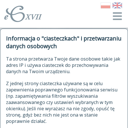
o Słowniku
Informacja o "ciasteczkach" i przetwarzaniu
autorzy Słownika
kwerendy
danych osobowych
jak cytować Słownik
historia
ELEKTRONICZNY SŁOWNIK
Ta strona przetwarza Twoje dane osobowe takie jak
publikacje
adres IP i używa ciasteczek do przechowywania
JĘZYKA POLSKIEGO
źródła
danych na Twoim urządzeniu.
XVII I XVIII WIEKU
autorzy tekstów źródłowych
Z jednej strony ciasteczka używane są w celu
zapewnienia poprawnego funkcjonowania serwisu
zasady opracowania
(np. zapamiętywania filtrów wyszukiwania
statystyki
zaawansowanego czy ustawień wybranych w tym
znajdź hasła
okienku). Jeśli nie wyrażasz na nie zgody, opuść tę
najnowsze hasła
stronę, gdyż bez nich nie jest ona w stanie
poprawnie działać.
zaczynające się od
ostatnio zmodyfikowane hasła