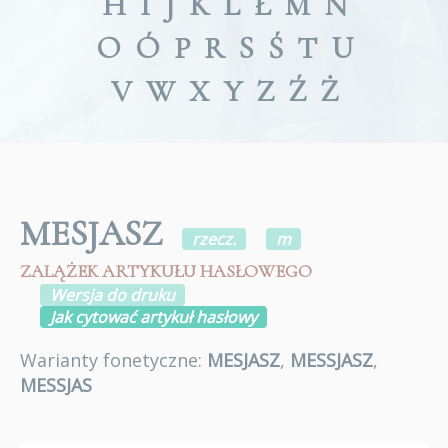
H
I
J
K
L
Ł
M
N
O
Ó
P
R
S
Ś
T
U
V
W
X
Y
Z
Ź
Ż
MESJASZ
rzecz.
m
ZALĄŻEK ARTYKUŁU HASŁOWEGO
Wersja do druku
Jak cytować artykuł hasłowy
Warianty fonetyczne:
MESJASZ
,
MESSJASZ
,
MESSJAS