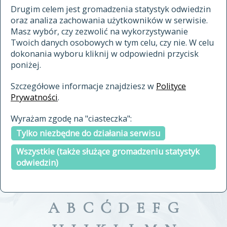
materiały archiwalne
Drugim celem jest gromadzenia statystyk odwiedzin
oraz analiza zachowania użytkowników w serwisie.
cytowanie
Masz wybór, czy zezwolić na wykorzystywanie
kontakt
Twoich danych osobowych w tym celu, czy nie. W celu
dokonania wyboru kliknij w odpowiedni przycisk
poniżej.
Szczegółowe informacje znajdziesz w
Polityce
Prywatności
.
przeszukaj także hasła w
Wyrażam zgodę na "ciasteczka":
indeksie
Tylko niezbędne do działania serwisu
a fronte
a tergo
Wszystkie (także służące gromadzeniu statystyk
odwiedzin)
A
B
C
Ć
D
E
F
G