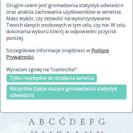
materiały archiwalne
Drugim celem jest gromadzenia statystyk odwiedzin
oraz analiza zachowania użytkowników w serwisie.
cytowanie
Masz wybór, czy zezwolić na wykorzystywanie
kontakt
Twoich danych osobowych w tym celu, czy nie. W celu
dokonania wyboru kliknij w odpowiedni przycisk
poniżej.
Szczegółowe informacje znajdziesz w
Polityce
Prywatności
.
przeszukaj także hasła w
Wyrażam zgodę na "ciasteczka":
indeksie
Tylko niezbędne do działania serwisu
a fronte
a tergo
Wszystkie (także służące gromadzeniu statystyk
odwiedzin)
A
B
C
Ć
D
E
F
G