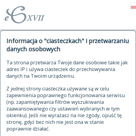
o Słowniku
Informacja o "ciasteczkach" i przetwarzaniu
autorzy Słownika
kwerendy
danych osobowych
jak cytować Słownik
historia
ELEKTRONICZNY SŁOWNIK
Ta strona przetwarza Twoje dane osobowe takie jak
publikacje
adres IP i używa ciasteczek do przechowywania
JĘZYKA POLSKIEGO
źródła
danych na Twoim urządzeniu.
XVII I XVIII WIEKU
autorzy tekstów źródłowych
Z jednej strony ciasteczka używane są w celu
zapewnienia poprawnego funkcjonowania serwisu
zasady opracowania
(np. zapamiętywania filtrów wyszukiwania
statystyki
zaawansowanego czy ustawień wybranych w tym
znajdź hasła
okienku). Jeśli nie wyrażasz na nie zgody, opuść tę
najnowsze hasła
stronę, gdyż bez nich nie jest ona w stanie
poprawnie działać.
zaczynające się od
ostatnio zmodyfikowane hasła