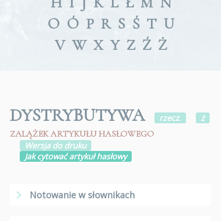
H
I
J
K
L
Ł
M
N
O
Ó
P
R
S
Ś
T
U
V
W
X
Y
Z
Ź
Ż
DYSTRYBUTYWA
rzecz.
ż
ZALĄŻEK ARTYKUŁU HASŁOWEGO
Wersja do druku
Jak cytować artykuł hasłowy
Notowanie w słownikach