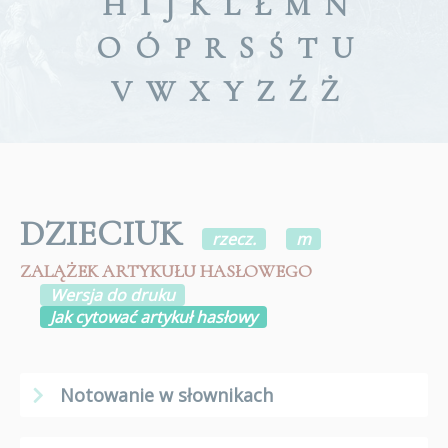
H
I
J
K
L
Ł
M
N
O
Ó
P
R
S
Ś
T
U
V
W
X
Y
Z
Ź
Ż
DZIECIUK
rzecz.
m
ZALĄŻEK ARTYKUŁU HASŁOWEGO
Wersja do druku
Jak cytować artykuł hasłowy
Notowanie w słownikach