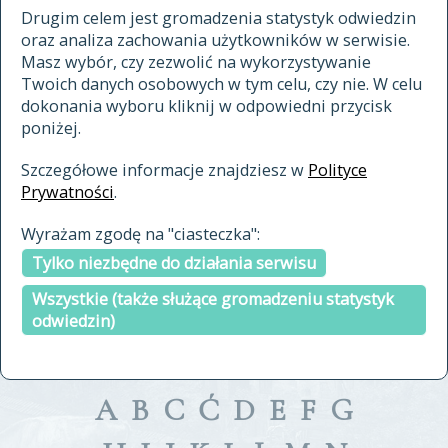
materiały archiwalne
Drugim celem jest gromadzenia statystyk odwiedzin
oraz analiza zachowania użytkowników w serwisie.
cytowanie
Masz wybór, czy zezwolić na wykorzystywanie
kontakt
Twoich danych osobowych w tym celu, czy nie. W celu
dokonania wyboru kliknij w odpowiedni przycisk
poniżej.
Szczegółowe informacje znajdziesz w
Polityce
Prywatności
.
przeszukaj także hasła w
Wyrażam zgodę na "ciasteczka":
indeksie
Tylko niezbędne do działania serwisu
a fronte
a tergo
Wszystkie (także służące gromadzeniu statystyk
odwiedzin)
A
B
C
Ć
D
E
F
G