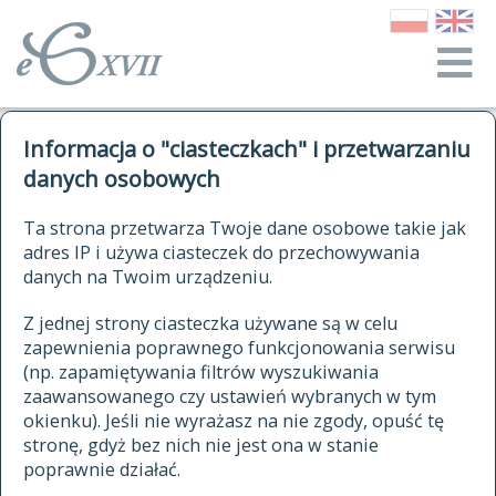
o Słowniku
Informacja o "ciasteczkach" i przetwarzaniu
autorzy Słownika
kwerendy
danych osobowych
jak cytować Słownik
historia
ELEKTRONICZNY SŁOWNIK
Ta strona przetwarza Twoje dane osobowe takie jak
publikacje
adres IP i używa ciasteczek do przechowywania
JĘZYKA POLSKIEGO
źródła
danych na Twoim urządzeniu.
XVII I XVIII WIEKU
autorzy tekstów źródłowych
Z jednej strony ciasteczka używane są w celu
zapewnienia poprawnego funkcjonowania serwisu
zasady opracowania
(np. zapamiętywania filtrów wyszukiwania
statystyki
zaawansowanego czy ustawień wybranych w tym
znajdź hasła
okienku). Jeśli nie wyrażasz na nie zgody, opuść tę
najnowsze hasła
stronę, gdyż bez nich nie jest ona w stanie
poprawnie działać.
zaczynające się od
ostatnio zmodyfikowane hasła