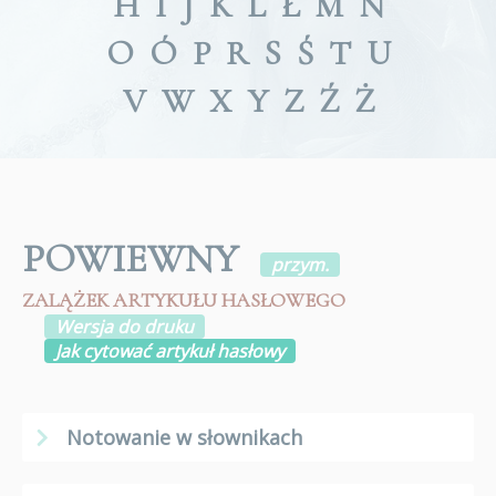
H
I
J
K
L
Ł
M
N
O
Ó
P
R
S
Ś
T
U
V
W
X
Y
Z
Ź
Ż
POWIEWNY
przym.
ZALĄŻEK ARTYKUŁU HASŁOWEGO
Wersja do druku
Jak cytować artykuł hasłowy
Notowanie w słownikach