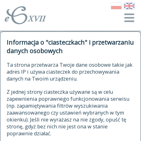
o Słowniku
Informacja o "ciasteczkach" i przetwarzaniu
autorzy Słownika
kwerendy
danych osobowych
jak cytować Słownik
historia
ELEKTRONICZNY SŁOWNIK
Ta strona przetwarza Twoje dane osobowe takie jak
publikacje
adres IP i używa ciasteczek do przechowywania
JĘZYKA POLSKIEGO
źródła
danych na Twoim urządzeniu.
XVII I XVIII WIEKU
autorzy tekstów źródłowych
Z jednej strony ciasteczka używane są w celu
zapewnienia poprawnego funkcjonowania serwisu
zasady opracowania
(np. zapamiętywania filtrów wyszukiwania
statystyki
zaawansowanego czy ustawień wybranych w tym
znajdź hasła
okienku). Jeśli nie wyrażasz na nie zgody, opuść tę
najnowsze hasła
stronę, gdyż bez nich nie jest ona w stanie
poprawnie działać.
zaczynające się od
ostatnio zmodyfikowane hasła