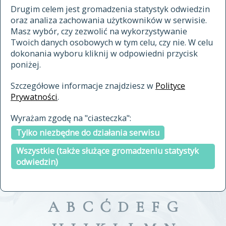
materiały archiwalne
Drugim celem jest gromadzenia statystyk odwiedzin
oraz analiza zachowania użytkowników w serwisie.
cytowanie
Masz wybór, czy zezwolić na wykorzystywanie
kontakt
Twoich danych osobowych w tym celu, czy nie. W celu
dokonania wyboru kliknij w odpowiedni przycisk
poniżej.
Szczegółowe informacje znajdziesz w
Polityce
Prywatności
.
przeszukaj także hasła w
Wyrażam zgodę na "ciasteczka":
indeksie
Tylko niezbędne do działania serwisu
a fronte
a tergo
Wszystkie (także służące gromadzeniu statystyk
odwiedzin)
A
B
C
Ć
D
E
F
G