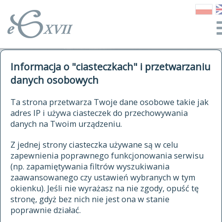
o Słowniku
Informacja o "ciasteczkach" i przetwarzaniu
autorzy Słownika
kwerendy
danych osobowych
jak cytować Słownik
historia
ELEKTRONICZNY SŁOWNIK
Ta strona przetwarza Twoje dane osobowe takie jak
publikacje
adres IP i używa ciasteczek do przechowywania
JĘZYKA POLSKIEGO
źródła
danych na Twoim urządzeniu.
XVII I XVIII WIEKU
autorzy tekstów źródłowych
Z jednej strony ciasteczka używane są w celu
zapewnienia poprawnego funkcjonowania serwisu
zasady opracowania
(np. zapamiętywania filtrów wyszukiwania
statystyki
zaawansowanego czy ustawień wybranych w tym
znajdź hasła
okienku). Jeśli nie wyrażasz na nie zgody, opuść tę
najnowsze hasła
stronę, gdyż bez nich nie jest ona w stanie
poprawnie działać.
zaczynające się od
ostatnio zmodyfikowane hasła