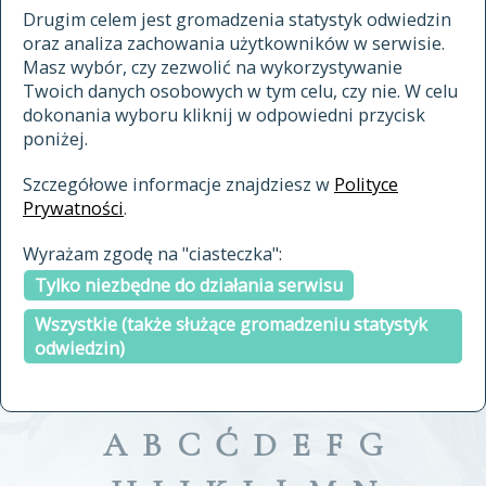
materiały archiwalne
Drugim celem jest gromadzenia statystyk odwiedzin
oraz analiza zachowania użytkowników w serwisie.
cytowanie
Masz wybór, czy zezwolić na wykorzystywanie
kontakt
Twoich danych osobowych w tym celu, czy nie. W celu
dokonania wyboru kliknij w odpowiedni przycisk
poniżej.
Szczegółowe informacje znajdziesz w
Polityce
Prywatności
.
przeszukaj także hasła w
Wyrażam zgodę na "ciasteczka":
indeksie
Tylko niezbędne do działania serwisu
a fronte
a tergo
Wszystkie (także służące gromadzeniu statystyk
odwiedzin)
A
B
C
Ć
D
E
F
G