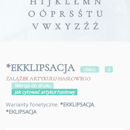
H
I
J
K
L
Ł
M
N
O
Ó
P
R
S
Ś
T
U
V
W
X
Y
Z
Ź
Ż
*
EKKLIPSACJA
rzecz.
ż
ZALĄŻEK ARTYKUŁU HASŁOWEGO
Wersja do druku
Jak cytować artykuł hasłowy
Warianty fonetyczne:
*
EKKLIPSACJA
,
*
EKLIPSACJA