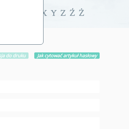
iwalne
T
U
V
W
X
Y
Z
Ź
Ż
ja do druku
Jak cytować artykuł hasłowy