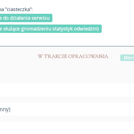
materiały arch
 "ciasteczka":
H
I
J
K
L
Ł
M
N
O
Ó
P
cytowanie
R
S
Ś
 do działania serwisu
kontakt
e służące gromadzeniu statystyk odwiedzin)
W TRAKCIE OPRACOWANIA
Wers
nny)