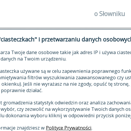
o Słowniku
autorzy Słown
"ciasteczkach" i przetwarzaniu danych osobowyc
historia
arza Twoje dane osobowe takie jak adres IP i używa ciaste
publikacje
ŁOWNIK JĘZYKA POLSKIEGO XV
danych na Twoim urządzeniu.
źródła
 ciasteczka używane są w celu zapewnienia poprawnego fu
autorzy tekst
pamiętywania filtrów wyszukiwania zaawansowanego czy us
zasady opraco
kienku). Jeśli nie wyrażasz na nie zgody, opuść tę stronę, 
 poprawnie działać.
statystyki
st gromadzenia statystyk odwiedzin oraz analiza zachowan
najnowsze has
z wybór, czy zezwolić na wykorzystywanie Twoich danych 
eksie
ostatnio zmod
celu dokonania wyboru kliknij w odpowiedni przycisk poniżej
hasła
ormacje znajdziesz w
Polityce Prywatności
.