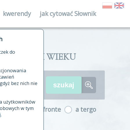
kwerendy
jak cytować Słownik
ika
h
czek do
II I XVIII WIEKU
nkcjonowania
ów źródłowych
tawień
wania
gdyż bez nich nie
ia użytkowników
ła
osobowych w tym
a fronte
a tergo
yfikowane
.