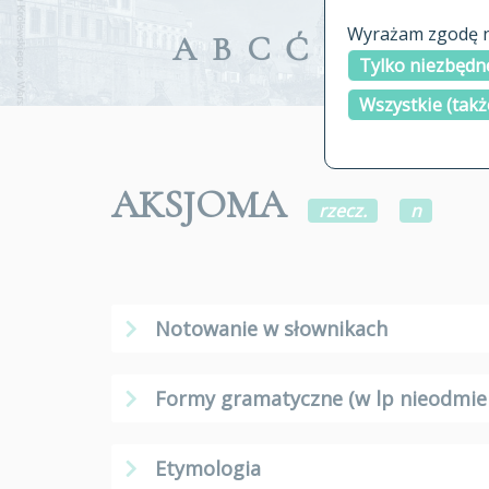
Wyrażam zgodę na
A
B
C
Ć
D
E
F
G
Tylko niezbędne
Wszystkie (takż
AKSJOMA
rzecz.
n
Notowanie w słownikach
Formy gramatyczne (w lp nieodmie
Etymologia