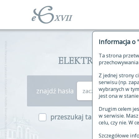
Informacja o 
Ta strona przetw
ELEKTRONICZNY S
przechowywania 
Z jednej strony
serwisu (np. za
wybranych w tym o
znajdź hasła
zaczynające się od
jest ona w stanie
Drugim celem je
w serwisie. Mas
przeszukaj także hasła w ind
celu, czy nie. W 
Szczegółowe inf