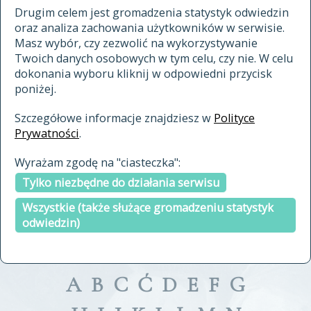
materiały archiwalne
Drugim celem jest gromadzenia statystyk odwiedzin
oraz analiza zachowania użytkowników w serwisie.
cytowanie
Masz wybór, czy zezwolić na wykorzystywanie
kontakt
Twoich danych osobowych w tym celu, czy nie. W celu
dokonania wyboru kliknij w odpowiedni przycisk
poniżej.
Szczegółowe informacje znajdziesz w
Polityce
Prywatności
.
przeszukaj także hasła w
Wyrażam zgodę na "ciasteczka":
indeksie
Tylko niezbędne do działania serwisu
a fronte
a tergo
Wszystkie (także służące gromadzeniu statystyk
odwiedzin)
A
B
C
Ć
D
E
F
G