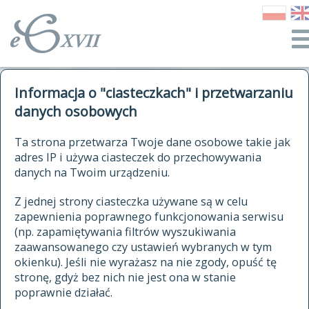
o Słowniku
Informacja o "ciasteczkach" i przetwarzaniu
autorzy Słownika
kwerendy
danych osobowych
jak cytować Słownik
historia
ELEKTRONICZNY SŁOWNIK
Ta strona przetwarza Twoje dane osobowe takie jak
publikacje
adres IP i używa ciasteczek do przechowywania
JĘZYKA POLSKIEGO
źródła
danych na Twoim urządzeniu.
XVII I XVIII WIEKU
autorzy tekstów źródłowych
Z jednej strony ciasteczka używane są w celu
zapewnienia poprawnego funkcjonowania serwisu
zasady opracowania
(np. zapamiętywania filtrów wyszukiwania
statystyki
zaawansowanego czy ustawień wybranych w tym
znajdź hasła
okienku). Jeśli nie wyrażasz na nie zgody, opuść tę
najnowsze hasła
stronę, gdyż bez nich nie jest ona w stanie
poprawnie działać.
zaczynające się od
ostatnio zmodyfikowane hasła