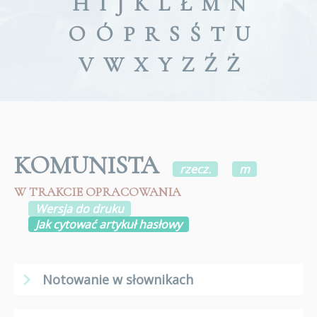
H
I
J
K
L
Ł
M
N
O
Ó
P
R
S
Ś
T
U
V
W
X
Y
Z
Ź
Ż
KOMUNISTA
rzecz.
m
W TRAKCIE OPRACOWANIA
Wersja do druku
Jak cytować artykuł hasłowy
Notowanie w słownikach