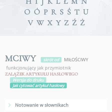
H
I
J
K
L
Ł
M
N
O
Ó
P
R
S
Ś
T
U
V
W
X
Y
Z
Ź
Ż
MCIWY
MIŁOŚCIWY
skrót od
funkcjonujący jak przymiotnik
ZALĄŻEK ARTYKUŁU HASŁOWEGO
Wersja do druku
Jak cytować artykuł hasłowy
Notowanie w słownikach