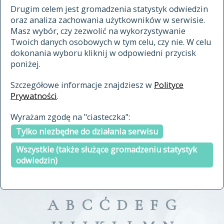
materiały archiwalne
Drugim celem jest gromadzenia statystyk odwiedzin
oraz analiza zachowania użytkowników w serwisie.
cytowanie
Masz wybór, czy zezwolić na wykorzystywanie
kontakt
Twoich danych osobowych w tym celu, czy nie. W celu
dokonania wyboru kliknij w odpowiedni przycisk
poniżej.
Szczegółowe informacje znajdziesz w
Polityce
Prywatności
.
przeszukaj także hasła w
Wyrażam zgodę na "ciasteczka":
indeksie
Tylko niezbędne do działania serwisu
a fronte
a tergo
Wszystkie (także służące gromadzeniu statystyk
odwiedzin)
A
B
C
Ć
D
E
F
G