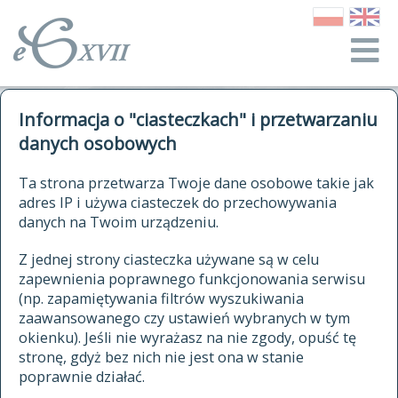
o Słowniku
Informacja o "ciasteczkach" i przetwarzaniu
autorzy Słownika
kwerendy
danych osobowych
jak cytować Słownik
historia
ELEKTRONICZNY SŁOWNIK
Ta strona przetwarza Twoje dane osobowe takie jak
publikacje
adres IP i używa ciasteczek do przechowywania
JĘZYKA POLSKIEGO
źródła
danych na Twoim urządzeniu.
XVII I XVIII WIEKU
autorzy tekstów źródłowych
Z jednej strony ciasteczka używane są w celu
zapewnienia poprawnego funkcjonowania serwisu
zasady opracowania
(np. zapamiętywania filtrów wyszukiwania
statystyki
zaawansowanego czy ustawień wybranych w tym
znajdź hasła
okienku). Jeśli nie wyrażasz na nie zgody, opuść tę
najnowsze hasła
stronę, gdyż bez nich nie jest ona w stanie
poprawnie działać.
zaczynające się od
ostatnio zmodyfikowane hasła