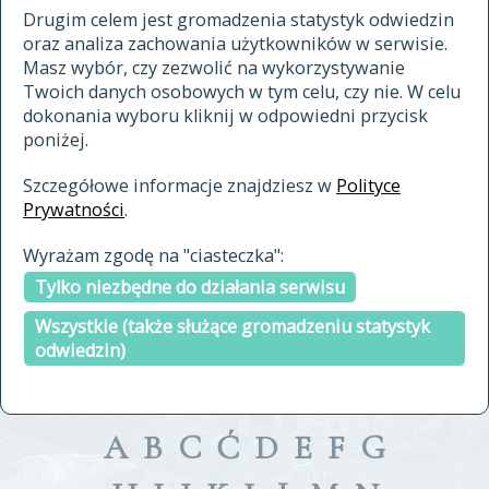
materiały archiwalne
Drugim celem jest gromadzenia statystyk odwiedzin
oraz analiza zachowania użytkowników w serwisie.
cytowanie
Masz wybór, czy zezwolić na wykorzystywanie
kontakt
Twoich danych osobowych w tym celu, czy nie. W celu
dokonania wyboru kliknij w odpowiedni przycisk
poniżej.
Szczegółowe informacje znajdziesz w
Polityce
Prywatności
.
przeszukaj także hasła w
Wyrażam zgodę na "ciasteczka":
indeksie
Tylko niezbędne do działania serwisu
a fronte
a tergo
Wszystkie (także służące gromadzeniu statystyk
odwiedzin)
A
B
C
Ć
D
E
F
G