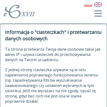
o Słowniku
Informacja o "ciasteczkach" i przetwarzaniu
autorzy Słownika
kwerendy
danych osobowych
jak cytować Słownik
historia
ELEKTRONICZNY SŁOWNIK
Ta strona przetwarza Twoje dane osobowe takie jak
publikacje
adres IP i używa ciasteczek do przechowywania
JĘZYKA POLSKIEGO
źródła
danych na Twoim urządzeniu.
XVII I XVIII WIEKU
autorzy tekstów źródłowych
Z jednej strony ciasteczka używane są w celu
zapewnienia poprawnego funkcjonowania serwisu
zasady opracowania
(np. zapamiętywania filtrów wyszukiwania
statystyki
zaawansowanego czy ustawień wybranych w tym
znajdź hasła
okienku). Jeśli nie wyrażasz na nie zgody, opuść tę
najnowsze hasła
stronę, gdyż bez nich nie jest ona w stanie
poprawnie działać.
zaczynające się od
ostatnio zmodyfikowane hasła