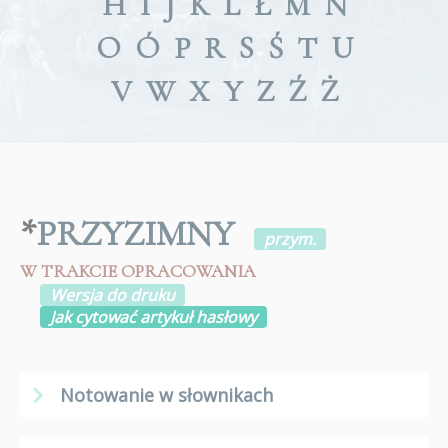
H
I
J
K
L
Ł
M
N
O
Ó
P
R
S
Ś
T
U
V
W
X
Y
Z
Ź
Ż
*
PRZYZIMNY
przym.
W TRAKCIE OPRACOWANIA
Wersja do druku
Jak cytować artykuł hasłowy
Notowanie w słownikach