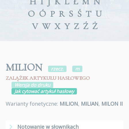
H
I
J
K
L
Ł
M
N
O
Ó
P
R
S
Ś
T
U
V
W
X
Y
Z
Ź
Ż
MILION
rzecz.
m
ZALĄŻEK ARTYKUŁU HASŁOWEGO
Wersja do druku
Jak cytować artykuł hasłowy
Warianty fonetyczne:
MILION
,
MILIAN
,
MILON II
Notowanie w słownikach