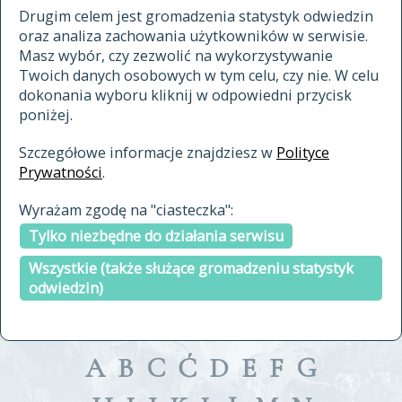
materiały archiwalne
Drugim celem jest gromadzenia statystyk odwiedzin
oraz analiza zachowania użytkowników w serwisie.
cytowanie
Masz wybór, czy zezwolić na wykorzystywanie
kontakt
Twoich danych osobowych w tym celu, czy nie. W celu
dokonania wyboru kliknij w odpowiedni przycisk
poniżej.
Szczegółowe informacje znajdziesz w
Polityce
Prywatności
.
przeszukaj także hasła w
Wyrażam zgodę na "ciasteczka":
indeksie
Tylko niezbędne do działania serwisu
a fronte
a tergo
Wszystkie (także służące gromadzeniu statystyk
odwiedzin)
A
B
C
Ć
D
E
F
G