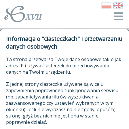
o Słowniku
Informacja o "ciasteczkach" i przetwarzaniu
autorzy Słownika
kwerendy
danych osobowych
jak cytować Słownik
historia
ELEKTRONICZNY SŁOWNIK
Ta strona przetwarza Twoje dane osobowe takie jak
publikacje
adres IP i używa ciasteczek do przechowywania
JĘZYKA POLSKIEGO
źródła
danych na Twoim urządzeniu.
XVII I XVIII WIEKU
autorzy tekstów źródłowych
Z jednej strony ciasteczka używane są w celu
zapewnienia poprawnego funkcjonowania serwisu
zasady opracowania
(np. zapamiętywania filtrów wyszukiwania
statystyki
zaawansowanego czy ustawień wybranych w tym
znajdź hasła
okienku). Jeśli nie wyrażasz na nie zgody, opuść tę
najnowsze hasła
stronę, gdyż bez nich nie jest ona w stanie
poprawnie działać.
zaczynające się od
ostatnio zmodyfikowane hasła