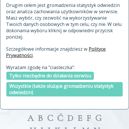
materiały archiwalne
Drugim celem jest gromadzenia statystyk odwiedzin
oraz analiza zachowania użytkowników w serwisie.
cytowanie
Masz wybór, czy zezwolić na wykorzystywanie
kontakt
Twoich danych osobowych w tym celu, czy nie. W celu
dokonania wyboru kliknij w odpowiedni przycisk
poniżej.
Szczegółowe informacje znajdziesz w
Polityce
Prywatności
.
przeszukaj także hasła w
Wyrażam zgodę na "ciasteczka":
indeksie
Tylko niezbędne do działania serwisu
a fronte
a tergo
Wszystkie (także służące gromadzeniu statystyk
odwiedzin)
A
B
C
Ć
D
E
F
G