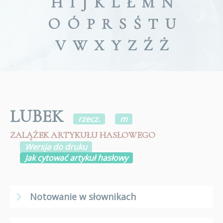
H
I
J
K
L
Ł
M
N
O
Ó
P
R
S
Ś
T
U
V
W
X
Y
Z
Ź
Ż
LUBEK
rzecz.
m
ZALĄŻEK ARTYKUŁU HASŁOWEGO
Wersja do druku
Jak cytować artykuł hasłowy
Notowanie w słownikach