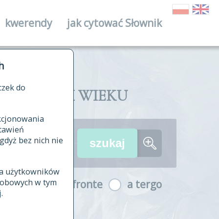
kwerendy
jak cytować Słownik
ika
h
czek do
II I XVIII WIEKU
nkcjonowania
ów źródłowych
tawień
wania
gdyż bez nich nie
ia użytkowników
ła
osobowych w tym
a fronte
a tergo
yfikowane
.