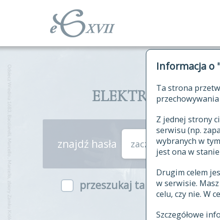
Informacja o 
Ta strona przetw
ELEKTRONICZNY S
przechowywania 
Z jednej strony
serwisu (np. za
wybranych w tym o
znajdź hasła
zaczynające się od
jest ona w stanie
Drugim celem je
w serwisie. Mas
przeszukaj także hasła w ind
celu, czy nie. W 
Szczegółowe inf