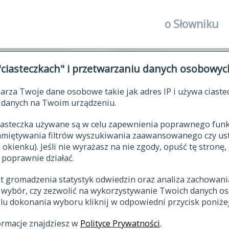
o Słowniku
autorzy Słown
"ciasteczkach" i przetwarzaniu danych osobowyc
historia
arza Twoje dane osobowe takie jak adres IP i używa ciaste
publikacje
ŁOWNIK JĘZYKA POLSKIEGO XV
danych na Twoim urządzeniu.
źródła
 ciasteczka używane są w celu zapewnienia poprawnego fu
autorzy tekst
pamiętywania filtrów wyszukiwania zaawansowanego czy us
zasady opraco
kienku). Jeśli nie wyrażasz na nie zgody, opuść tę stronę, 
 poprawnie działać.
statystyki
st gromadzenia statystyk odwiedzin oraz analiza zachowan
najnowsze has
z wybór, czy zezwolić na wykorzystywanie Twoich danych 
eksie
ostatnio zmod
celu dokonania wyboru kliknij w odpowiedni przycisk poniżej
hasła
ormacje znajdziesz w
Polityce Prywatności
.