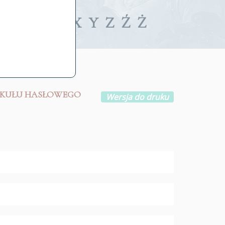
iwalne
T
U
V
W
X
Y
Z
Ź
Ż
YKUŁU HASŁOWEGO
Wersja do druku