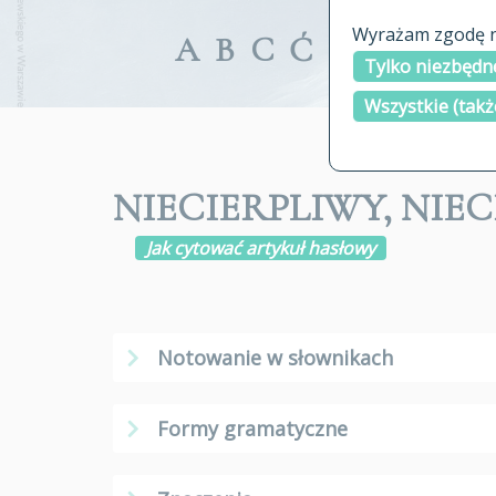
Wyrażam zgodę na
A
B
C
Ć
D
E
F
G
Tylko niezbędne
Wszystkie (takż
NIECIERPLIWY, NIE
Jak cytować artykuł hasłowy
Notowanie w słownikach
Formy gramatyczne