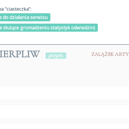
materiały arch
 "ciasteczka":
H
I
J
K
L
Ł
M
N
O
Ó
P
cytowanie
R
S
Ś
 do działania serwisu
kontakt
e służące gromadzeniu statystyk odwiedzin)
CIERPLIW
ZALĄŻEK ART
przym.