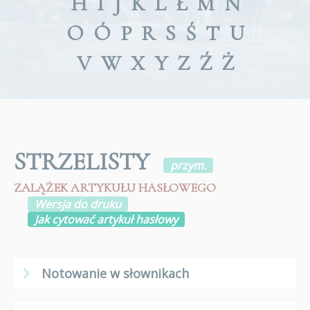
H
I
J
K
L
Ł
M
N
O
Ó
P
R
S
Ś
T
U
V
W
X
Y
Z
Ź
Ż
STRZELISTY
przym.
ZALĄŻEK ARTYKUŁU HASŁOWEGO
Wersja do druku
Jak cytować artykuł hasłowy
Notowanie w słownikach