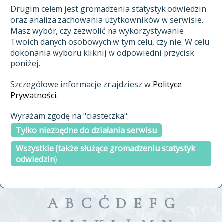
materiały archiwalne
Drugim celem jest gromadzenia statystyk odwiedzin
oraz analiza zachowania użytkowników w serwisie.
cytowanie
Masz wybór, czy zezwolić na wykorzystywanie
kontakt
Twoich danych osobowych w tym celu, czy nie. W celu
dokonania wyboru kliknij w odpowiedni przycisk
poniżej.
Szczegółowe informacje znajdziesz w
Polityce
Prywatności
.
przeszukaj także hasła w
Wyrażam zgodę na "ciasteczka":
indeksie
Tylko niezbędne do działania serwisu
a fronte
a tergo
Wszystkie (także służące gromadzeniu statystyk
odwiedzin)
A
B
C
Ć
D
E
F
G