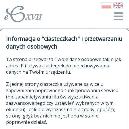
o Słowniku
Informacja o "ciasteczkach" i przetwarzaniu
autorzy Słownika
kwerendy
danych osobowych
jak cytować Słownik
historia
ELEKTRONICZNY SŁOWNIK
Ta strona przetwarza Twoje dane osobowe takie jak
publikacje
adres IP i używa ciasteczek do przechowywania
JĘZYKA POLSKIEGO
źródła
danych na Twoim urządzeniu.
XVII I XVIII WIEKU
autorzy tekstów źródłowych
Z jednej strony ciasteczka używane są w celu
zapewnienia poprawnego funkcjonowania serwisu
zasady opracowania
(np. zapamiętywania filtrów wyszukiwania
statystyki
zaawansowanego czy ustawień wybranych w tym
znajdź hasła
okienku). Jeśli nie wyrażasz na nie zgody, opuść tę
najnowsze hasła
stronę, gdyż bez nich nie jest ona w stanie
poprawnie działać.
zaczynające się od
ostatnio zmodyfikowane hasła