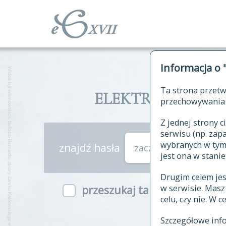
Informacja o 
Ta strona przetw
ELEKTRONICZNY S
przechowywania 
Z jednej strony
serwisu (np. za
wybranych w tym o
znajdź hasła
zaczynające się od
jest ona w stanie
Drugim celem je
w serwisie. Mas
przeszukaj także hasła w ind
celu, czy nie. W 
Szczegółowe inf