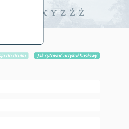
iwalne
T
U
V
W
X
Y
Z
Ź
Ż
ja do druku
Jak cytować artykuł hasłowy