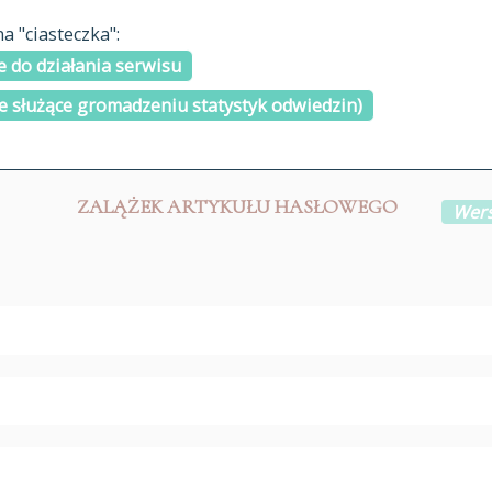
materiały arch
 "ciasteczka":
H
I
J
K
L
Ł
M
N
O
Ó
P
cytowanie
R
S
Ś
 do działania serwisu
kontakt
e służące gromadzeniu statystyk odwiedzin)
ZALĄŻEK ARTYKUŁU HASŁOWEGO
Wers