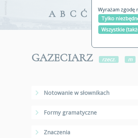
Wyrażam zgodę na
A
B
C
Ć
D
E
F
G
Tylko niezbędne
Wszystkie (takż
GAZECIARZ
rzecz.
m
Notowanie w słownikach
Formy gramatyczne
Znaczenia