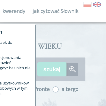
kwerendy
jak cytować Słownik
ika
h
czek do
II I XVIII WIEKU
nkcjonowania
ów źródłowych
tawień
wania
gdyż bez nich nie
ia użytkowników
ła
osobowych w tym
a fronte
a tergo
yfikowane
.