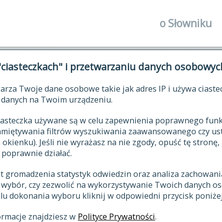
o Słowniku
autorzy Słown
"ciasteczkach" i przetwarzaniu danych osobowyc
historia
arza Twoje dane osobowe takie jak adres IP i używa ciaste
publikacje
ŁOWNIK JĘZYKA POLSKIEGO XV
danych na Twoim urządzeniu.
źródła
 ciasteczka używane są w celu zapewnienia poprawnego fu
autorzy tekst
pamiętywania filtrów wyszukiwania zaawansowanego czy us
zasady opraco
kienku). Jeśli nie wyrażasz na nie zgody, opuść tę stronę, 
 poprawnie działać.
statystyki
st gromadzenia statystyk odwiedzin oraz analiza zachowan
najnowsze has
z wybór, czy zezwolić na wykorzystywanie Twoich danych 
eksie
ostatnio zmod
celu dokonania wyboru kliknij w odpowiedni przycisk poniżej
hasła
ormacje znajdziesz w
Polityce Prywatności
.