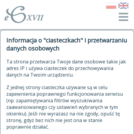
o Słowniku
Informacja o "ciasteczkach" i przetwarzaniu
autorzy Słownika
kwerendy
danych osobowych
jak cytować Słownik
historia
ELEKTRONICZNY SŁOWNIK
Ta strona przetwarza Twoje dane osobowe takie jak
publikacje
adres IP i używa ciasteczek do przechowywania
JĘZYKA POLSKIEGO
źródła
danych na Twoim urządzeniu.
XVII I XVIII WIEKU
autorzy tekstów źródłowych
Z jednej strony ciasteczka używane są w celu
zapewnienia poprawnego funkcjonowania serwisu
zasady opracowania
(np. zapamiętywania filtrów wyszukiwania
statystyki
zaawansowanego czy ustawień wybranych w tym
znajdź hasła
okienku). Jeśli nie wyrażasz na nie zgody, opuść tę
najnowsze hasła
stronę, gdyż bez nich nie jest ona w stanie
poprawnie działać.
zaczynające się od
ostatnio zmodyfikowane hasła