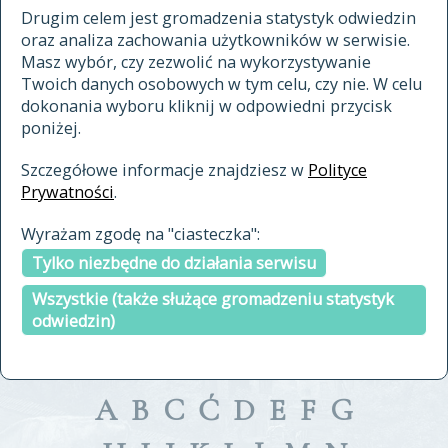
materiały archiwalne
Drugim celem jest gromadzenia statystyk odwiedzin
oraz analiza zachowania użytkowników w serwisie.
cytowanie
Masz wybór, czy zezwolić na wykorzystywanie
kontakt
Twoich danych osobowych w tym celu, czy nie. W celu
dokonania wyboru kliknij w odpowiedni przycisk
poniżej.
Szczegółowe informacje znajdziesz w
Polityce
Prywatności
.
przeszukaj także hasła w
Wyrażam zgodę na "ciasteczka":
indeksie
Tylko niezbędne do działania serwisu
a fronte
a tergo
Wszystkie (także służące gromadzeniu statystyk
odwiedzin)
A
B
C
Ć
D
E
F
G