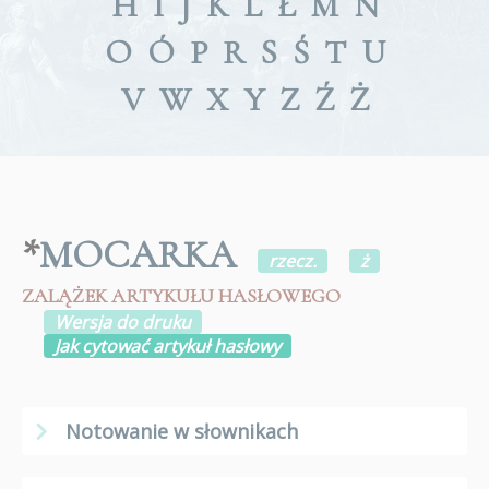
H
I
J
K
L
Ł
M
N
O
Ó
P
R
S
Ś
T
U
V
W
X
Y
Z
Ź
Ż
*
MOCARKA
rzecz.
ż
ZALĄŻEK ARTYKUŁU HASŁOWEGO
Wersja do druku
Jak cytować artykuł hasłowy
Notowanie w słownikach