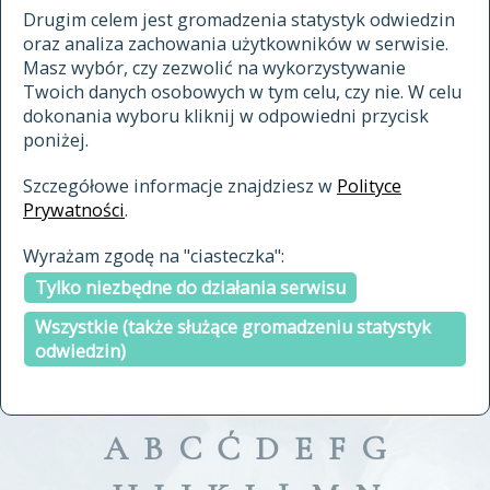
materiały archiwalne
Drugim celem jest gromadzenia statystyk odwiedzin
oraz analiza zachowania użytkowników w serwisie.
cytowanie
Masz wybór, czy zezwolić na wykorzystywanie
kontakt
Twoich danych osobowych w tym celu, czy nie. W celu
dokonania wyboru kliknij w odpowiedni przycisk
poniżej.
Szczegółowe informacje znajdziesz w
Polityce
Prywatności
.
przeszukaj także hasła w
Wyrażam zgodę na "ciasteczka":
indeksie
Tylko niezbędne do działania serwisu
a fronte
a tergo
Wszystkie (także służące gromadzeniu statystyk
odwiedzin)
A
B
C
Ć
D
E
F
G