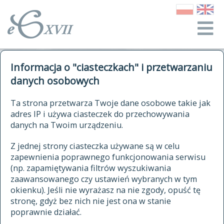
o Słowniku
Informacja o "ciasteczkach" i przetwarzaniu
autorzy Słownika
kwerendy
danych osobowych
jak cytować Słownik
historia
ELEKTRONICZNY SŁOWNIK
Ta strona przetwarza Twoje dane osobowe takie jak
publikacje
adres IP i używa ciasteczek do przechowywania
JĘZYKA POLSKIEGO
źródła
danych na Twoim urządzeniu.
XVII I XVIII WIEKU
autorzy tekstów źródłowych
Z jednej strony ciasteczka używane są w celu
zapewnienia poprawnego funkcjonowania serwisu
zasady opracowania
(np. zapamiętywania filtrów wyszukiwania
statystyki
zaawansowanego czy ustawień wybranych w tym
znajdź hasła
okienku). Jeśli nie wyrażasz na nie zgody, opuść tę
najnowsze hasła
stronę, gdyż bez nich nie jest ona w stanie
poprawnie działać.
zaczynające się od
ostatnio zmodyfikowane hasła