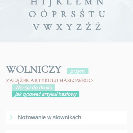
H
I
J
K
L
Ł
M
N
O
Ó
P
R
S
Ś
T
U
V
W
X
Y
Z
Ź
Ż
WOLNICZY
przym.
ZALĄŻEK ARTYKUŁU HASŁOWEGO
Wersja do druku
Jak cytować artykuł hasłowy
Notowanie w słownikach