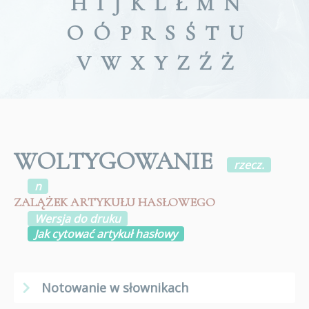
H
I
J
K
L
Ł
M
N
O
Ó
P
R
S
Ś
T
U
V
W
X
Y
Z
Ź
Ż
WOLTYGOWANIE
rzecz.
n
ZALĄŻEK ARTYKUŁU HASŁOWEGO
Wersja do druku
Jak cytować artykuł hasłowy
Notowanie w słownikach