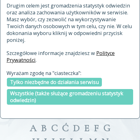
materiały archiwalne
Drugim celem jest gromadzenia statystyk odwiedzin
oraz analiza zachowania użytkowników w serwisie.
cytowanie
Masz wybór, czy zezwolić na wykorzystywanie
kontakt
Twoich danych osobowych w tym celu, czy nie. W celu
dokonania wyboru kliknij w odpowiedni przycisk
poniżej.
Szczegółowe informacje znajdziesz w
Polityce
Prywatności
.
przeszukaj także hasła w
Wyrażam zgodę na "ciasteczka":
indeksie
Tylko niezbędne do działania serwisu
a fronte
a tergo
Wszystkie (także służące gromadzeniu statystyk
odwiedzin)
A
B
C
Ć
D
E
F
G