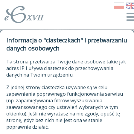
o Słowniku
Informacja o "ciasteczkach" i przetwarzaniu
autorzy Słownika
kwerendy
danych osobowych
jak cytować Słownik
historia
ELEKTRONICZNY SŁOWNIK
Ta strona przetwarza Twoje dane osobowe takie jak
publikacje
adres IP i używa ciasteczek do przechowywania
JĘZYKA POLSKIEGO
źródła
danych na Twoim urządzeniu.
XVII I XVIII WIEKU
autorzy tekstów źródłowych
Z jednej strony ciasteczka używane są w celu
zapewnienia poprawnego funkcjonowania serwisu
zasady opracowania
(np. zapamiętywania filtrów wyszukiwania
statystyki
zaawansowanego czy ustawień wybranych w tym
znajdź hasła
okienku). Jeśli nie wyrażasz na nie zgody, opuść tę
najnowsze hasła
stronę, gdyż bez nich nie jest ona w stanie
poprawnie działać.
zaczynające się od
ostatnio zmodyfikowane hasła