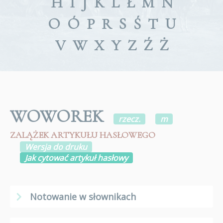
H
I
J
K
L
Ł
M
N
O
Ó
P
R
S
Ś
T
U
V
W
X
Y
Z
Ź
Ż
WOWOREK
rzecz.
m
ZALĄŻEK ARTYKUŁU HASŁOWEGO
Wersja do druku
Jak cytować artykuł hasłowy
Notowanie w słownikach