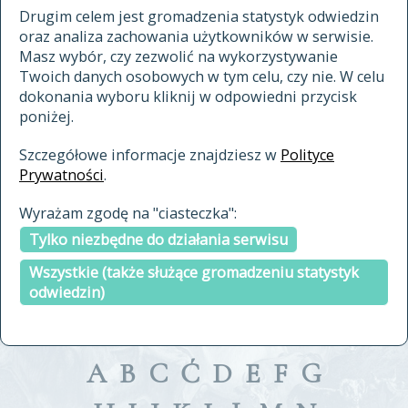
materiały archiwalne
Drugim celem jest gromadzenia statystyk odwiedzin
oraz analiza zachowania użytkowników w serwisie.
cytowanie
Masz wybór, czy zezwolić na wykorzystywanie
kontakt
Twoich danych osobowych w tym celu, czy nie. W celu
dokonania wyboru kliknij w odpowiedni przycisk
poniżej.
Szczegółowe informacje znajdziesz w
Polityce
Prywatności
.
przeszukaj także hasła w
Wyrażam zgodę na "ciasteczka":
indeksie
Tylko niezbędne do działania serwisu
a fronte
a tergo
Wszystkie (także służące gromadzeniu statystyk
odwiedzin)
A
B
C
Ć
D
E
F
G