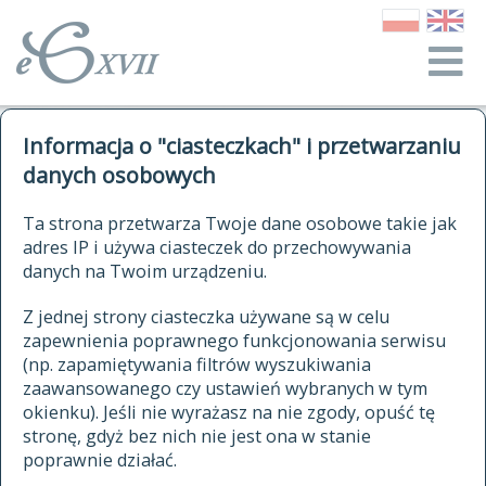
o Słowniku
Informacja o "ciasteczkach" i przetwarzaniu
autorzy Słownika
kwerendy
danych osobowych
jak cytować Słownik
historia
ELEKTRONICZNY SŁOWNIK
Ta strona przetwarza Twoje dane osobowe takie jak
publikacje
adres IP i używa ciasteczek do przechowywania
JĘZYKA POLSKIEGO
źródła
danych na Twoim urządzeniu.
XVII I XVIII WIEKU
autorzy tekstów źródłowych
Z jednej strony ciasteczka używane są w celu
zapewnienia poprawnego funkcjonowania serwisu
zasady opracowania
(np. zapamiętywania filtrów wyszukiwania
statystyki
zaawansowanego czy ustawień wybranych w tym
znajdź hasła
okienku). Jeśli nie wyrażasz na nie zgody, opuść tę
najnowsze hasła
stronę, gdyż bez nich nie jest ona w stanie
poprawnie działać.
zaczynające się od
ostatnio zmodyfikowane hasła