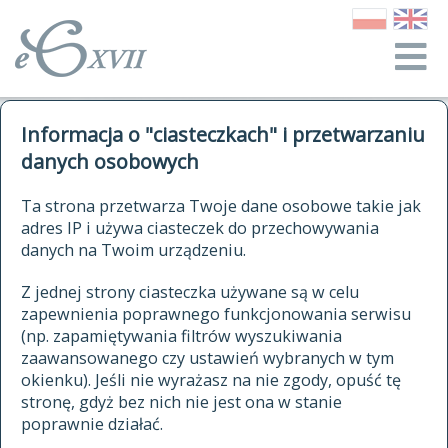
o Słowniku
Informacja o "ciasteczkach" i przetwarzaniu
autorzy Słownika
kwerendy
danych osobowych
jak cytować Słownik
historia
ELEKTRONICZNY SŁOWNIK
Ta strona przetwarza Twoje dane osobowe takie jak
publikacje
adres IP i używa ciasteczek do przechowywania
JĘZYKA POLSKIEGO
źródła
danych na Twoim urządzeniu.
XVII I XVIII WIEKU
autorzy tekstów źródłowych
Z jednej strony ciasteczka używane są w celu
zapewnienia poprawnego funkcjonowania serwisu
zasady opracowania
(np. zapamiętywania filtrów wyszukiwania
statystyki
zaawansowanego czy ustawień wybranych w tym
znajdź hasła
okienku). Jeśli nie wyrażasz na nie zgody, opuść tę
najnowsze hasła
stronę, gdyż bez nich nie jest ona w stanie
poprawnie działać.
zaczynające się od
ostatnio zmodyfikowane hasła