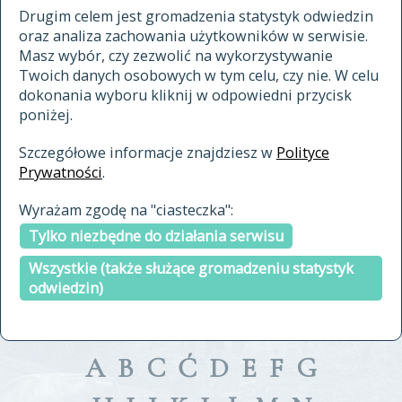
materiały archiwalne
Drugim celem jest gromadzenia statystyk odwiedzin
oraz analiza zachowania użytkowników w serwisie.
cytowanie
Masz wybór, czy zezwolić na wykorzystywanie
kontakt
Twoich danych osobowych w tym celu, czy nie. W celu
dokonania wyboru kliknij w odpowiedni przycisk
poniżej.
Szczegółowe informacje znajdziesz w
Polityce
Prywatności
.
przeszukaj także hasła w
Wyrażam zgodę na "ciasteczka":
indeksie
Tylko niezbędne do działania serwisu
a fronte
a tergo
Wszystkie (także służące gromadzeniu statystyk
odwiedzin)
A
B
C
Ć
D
E
F
G