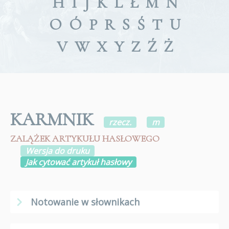
H
I
J
K
L
Ł
M
N
O
Ó
P
R
S
Ś
T
U
V
W
X
Y
Z
Ź
Ż
KARMNIK
rzecz.
m
ZALĄŻEK ARTYKUŁU HASŁOWEGO
Wersja do druku
Jak cytować artykuł hasłowy
Notowanie w słownikach