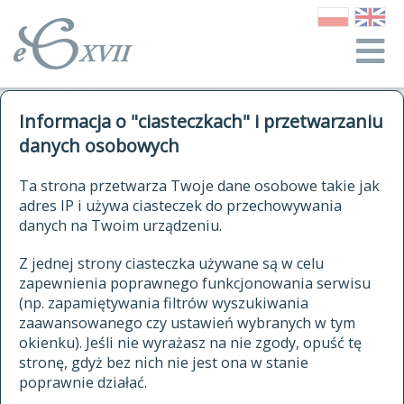
o Słowniku
Informacja o "ciasteczkach" i przetwarzaniu
autorzy Słownika
kwerendy
danych osobowych
jak cytować Słownik
historia
ELEKTRONICZNY SŁOWNIK
Ta strona przetwarza Twoje dane osobowe takie jak
publikacje
adres IP i używa ciasteczek do przechowywania
JĘZYKA POLSKIEGO
źródła
danych na Twoim urządzeniu.
XVII I XVIII WIEKU
autorzy tekstów źródłowych
Z jednej strony ciasteczka używane są w celu
zapewnienia poprawnego funkcjonowania serwisu
zasady opracowania
(np. zapamiętywania filtrów wyszukiwania
statystyki
zaawansowanego czy ustawień wybranych w tym
znajdź hasła
okienku). Jeśli nie wyrażasz na nie zgody, opuść tę
najnowsze hasła
stronę, gdyż bez nich nie jest ona w stanie
poprawnie działać.
zaczynające się od
ostatnio zmodyfikowane hasła