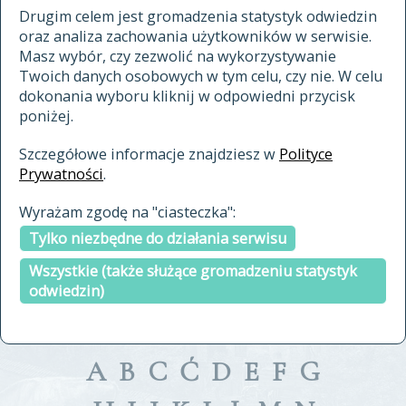
materiały archiwalne
Drugim celem jest gromadzenia statystyk odwiedzin
oraz analiza zachowania użytkowników w serwisie.
cytowanie
Masz wybór, czy zezwolić na wykorzystywanie
kontakt
Twoich danych osobowych w tym celu, czy nie. W celu
dokonania wyboru kliknij w odpowiedni przycisk
poniżej.
Szczegółowe informacje znajdziesz w
Polityce
Prywatności
.
przeszukaj także hasła w
Wyrażam zgodę na "ciasteczka":
indeksie
Tylko niezbędne do działania serwisu
a fronte
a tergo
Wszystkie (także służące gromadzeniu statystyk
odwiedzin)
A
B
C
Ć
D
E
F
G