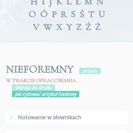
H
I
J
K
L
Ł
M
N
O
Ó
P
R
S
Ś
T
U
V
W
X
Y
Z
Ź
Ż
NIEFOREMNY
przym.
W TRAKCIE OPRACOWANIA
Wersja do druku
Jak cytować artykuł hasłowy
Notowanie w słownikach